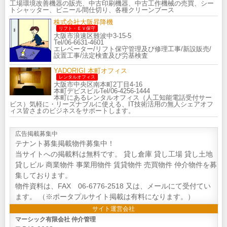
工場環境改善機器の販売、中古印刷機器、中古工作機械の売買、シー
トシャッター、ビニール間仕切り、各種クリーンブース
株式会社大阪昇降機
リフト・ＥＶ保守
大阪市浪速区難波中3-15-5
Tel/06-6631-4601
エレベーター/リフト保守管理及び修理工事/新設販売/
設置工事/法定検査及び労基検査
YADORIGI 本町オフィス
レンタルオフィス
大阪市中央区南本町2丁目4-16
本町デビスビルTel/06-4256-1444
本町にあるレンタルオフィス（人工知能電話受付サー
ビス）気軽に・リーズナブルに使える、IT技術活用の無人シェアオフ
ィス皆さまのビジネスをサポートします。
広告掲載募集中
テナント募集掲載物件募集中！
当サイトへの掲載料は無料です。 貸し倉庫 貸し工場 貸し土地
貸しビル 商業物件 事業用物件 賃貸物件 売買物件 仲介物件を募
集しております。
物件資料は、FAX 06-6776-2518 又は、メールにて受付てい
ます。 （※ポータプルサイト掲載は有料になります。）
サイト運営会社
マーシック有限会社 仲介管理