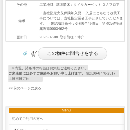
その他
工業地域 基準階床：タイルカーペット ＯＡフロア
・当社指定火災保険加入要 ・入居にともなう改装工
事については、当社指定業者工事とさせていただきま
備考
す。 ・確認済証番号：令和6年4月9日 第R05確認建
築近確0003462号
更新日
2026-07-08 取引態様：仲介
※内覧、諸条件の相談はお気軽ご連絡ください。
ご来店前には必ずご連絡をお願い申し上げます。
電話06-6776-2517
土日祝日定休
<< 前のページに戻る
Menu
初めてご利用の方へ