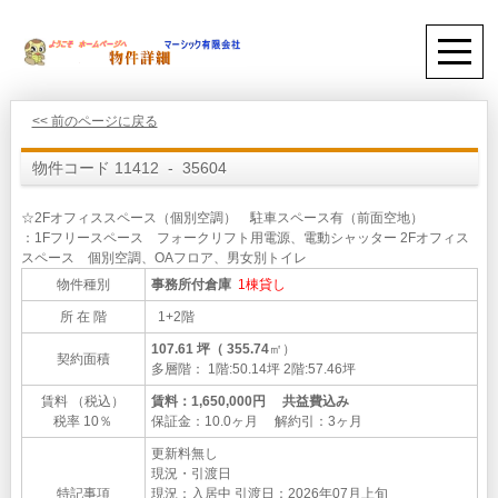
<< 前のページに戻る
物件コード 11412 - 35604
☆2Fオフィススペース（個別空調） 駐車スペース有（前面空地）
：1Fフリースペース フォークリフト用電源、電動シャッター 2Fオフィス
スペース 個別空調、OAフロア、男女別トイレ
物件種別
事務所付倉庫
1棟貸し
所 在 階
1+2階
107.61 坪（ 355.74
㎡）
契約面積
多層階： 1階:50.14坪 2階:57.46坪
賃料 （税込）
賃料：1,650,000円 共益費込み
税率 10％
保証金：10.0ヶ月 解約引：3ヶ月
更新料無し
現況・引渡日
特記事項
現況：入居中 引渡日：2026年07月上旬