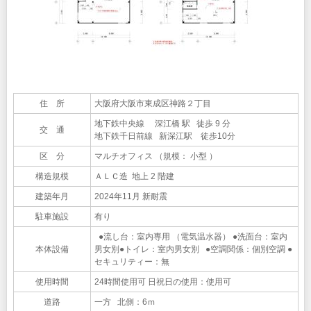
住 所
大阪府大阪市東成区神路２丁目
地下鉄中央線 深江橋 駅 徒歩 9 分
交 通
地下鉄千日前線 新深江駅 徒歩10分
区 分
マルチオフィス （規模： 小型 ）
構造規模
ＡＬＣ造 地上 2 階建
建築年月
2024年11月 新耐震
駐車施設
有り
●流し台：室内専用 （電気温水器） ●洗面台：室内
本体設備
男女別●トイレ：室内男女別 ●空調関係：個別空調 ●
セキュリティー：無
使用時間
24時間使用可 日祝日の使用：使用可
道路
一方 北側：6ｍ