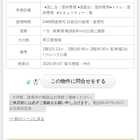
●流し台：室内専用 ●洗面台：室内専用●トイレ：室
本体設備
内専用 ●セキュリティー：無
使用時間
24時間使用可 日祝日の使用：使用可
道路
一方 南東側 幅員約8ｍの公道に接面
その他
準工業地域
1階101.23㎡、2階100.95㎡,3階35.00㎡ 駐車場2台
備考
+プレハブ小屋
更新日
2026-05-07 取引態様：仲介
※内覧、諸条件の相談はお気軽ご連絡ください。
ご来店前には必ずご連絡をお願い申し上げます。
電話06-6776-2517
土日祝日定休
<< 前のページに戻る