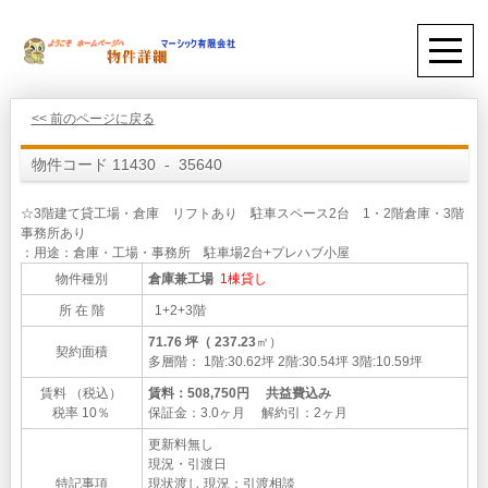
<< 前のページに戻る
物件コード 11430 - 35640
☆3階建て貸工場・倉庫 リフトあり 駐車スペース2台 1・2階倉庫・3階
事務所あり
：用途：倉庫・工場・事務所 駐車場2台+プレハブ小屋
物件種別
倉庫兼工場
1棟貸し
所 在 階
1+2+3階
71.76 坪（ 237.23
㎡）
契約面積
多層階： 1階:30.62坪 2階:30.54坪 3階:10.59坪
賃料 （税込）
賃料：508,750円 共益費込み
税率 10％
保証金：3.0ヶ月 解約引：2ヶ月
更新料無し
現況・引渡日
特記事項
現状渡し 現況：引渡相談