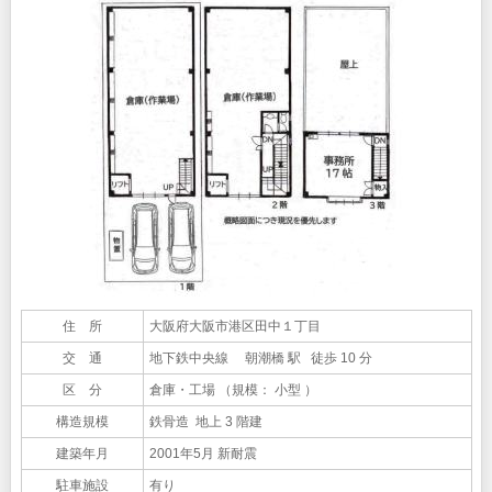
住 所
大阪府大阪市港区田中１丁目
交 通
地下鉄中央線 朝潮橋 駅 徒歩 10 分
区 分
倉庫・工場 （規模： 小型 ）
構造規模
鉄骨造 地上 3 階建
建築年月
2001年5月 新耐震
駐車施設
有り