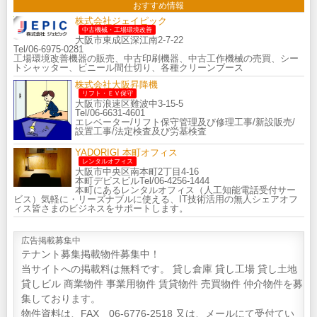
おすすめ情報
株式会社ジェイピック
中古機械・工場環境改善
大阪市東成区深江南2-7-22
Tel/06-6975-0281
工場環境改善機器の販売、中古印刷機器、中古工作機械の売買、シー
トシャッター、ビニール間仕切り、各種クリーンブース
株式会社大阪昇降機
リフト・ＥＶ保守
大阪市浪速区難波中3-15-5
Tel/06-6631-4601
エレベーター/リフト保守管理及び修理工事/新設販売/
設置工事/法定検査及び労基検査
YADORIGI 本町オフィス
レンタルオフィス
大阪市中央区南本町2丁目4-16
本町デビスビルTel/06-4256-1444
本町にあるレンタルオフィス（人工知能電話受付サー
ビス）気軽に・リーズナブルに使える、IT技術活用の無人シェアオフ
ィス皆さまのビジネスをサポートします。
広告掲載募集中
テナント募集掲載物件募集中！
当サイトへの掲載料は無料です。 貸し倉庫 貸し工場 貸し土地
貸しビル 商業物件 事業用物件 賃貸物件 売買物件 仲介物件を募
集しております。
物件資料は、FAX 06-6776-2518 又は、メールにて受付てい