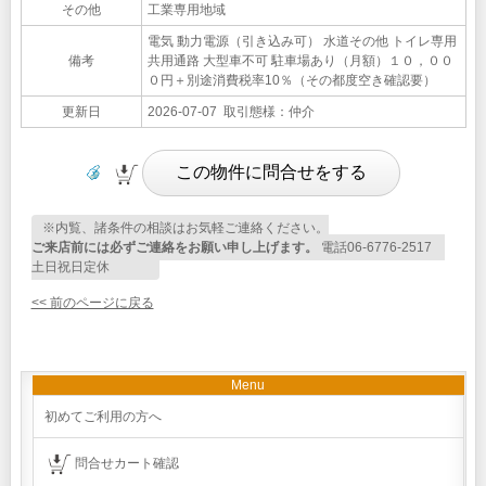
その他
工業専用地域
電気 動力電源（引き込み可） 水道その他 トイレ専用
備考
共用通路 大型車不可 駐車場あり（月額）１０，００
０円＋別途消費税率10％（その都度空き確認要）
更新日
2026-07-07 取引態様：仲介
※内覧、諸条件の相談はお気軽ご連絡ください。
ご来店前には必ずご連絡をお願い申し上げます。
電話06-6776-2517
土日祝日定休
<< 前のページに戻る
Menu
初めてご利用の方へ
問合せカート確認