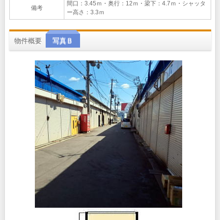
間口：3.45ｍ・奥行：12ｍ・梁下：4.7ｍ・シャッタ
備考
ー高さ：3.3ｍ
物件概要
写真Ｂ