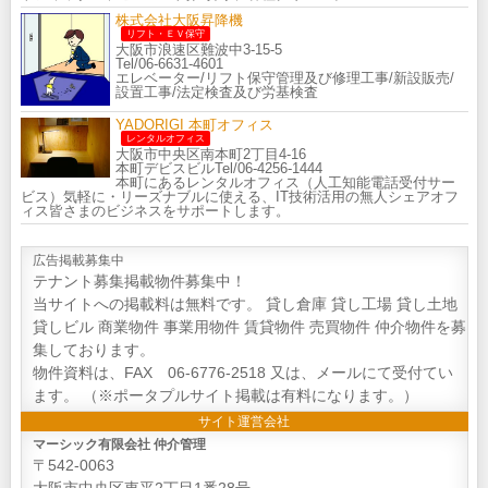
株式会社大阪昇降機
リフト・ＥＶ保守
大阪市浪速区難波中3-15-5
Tel/06-6631-4601
エレベーター/リフト保守管理及び修理工事/新設販売/
設置工事/法定検査及び労基検査
YADORIGI 本町オフィス
レンタルオフィス
大阪市中央区南本町2丁目4-16
本町デビスビルTel/06-4256-1444
本町にあるレンタルオフィス（人工知能電話受付サー
ビス）気軽に・リーズナブルに使える、IT技術活用の無人シェアオフ
ィス皆さまのビジネスをサポートします。
広告掲載募集中
テナント募集掲載物件募集中！
当サイトへの掲載料は無料です。 貸し倉庫 貸し工場 貸し土地
貸しビル 商業物件 事業用物件 賃貸物件 売買物件 仲介物件を募
集しております。
物件資料は、FAX 06-6776-2518 又は、メールにて受付てい
ます。 （※ポータプルサイト掲載は有料になります。）
サイト運営会社
マーシック有限会社 仲介管理
〒542-0063
大阪市中央区東平2丁目1番28号