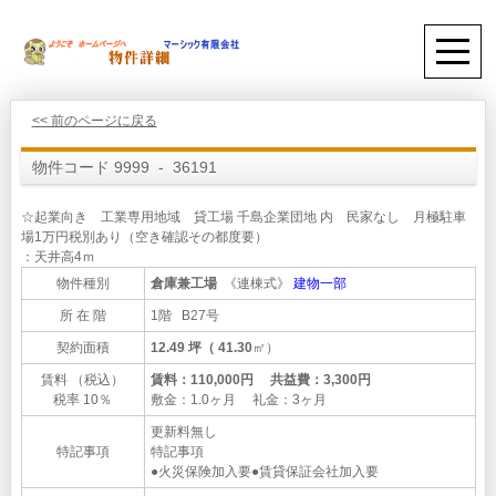
<< 前のページに戻る
物件コード 9999 - 36191
☆起業向き 工業専用地域 貸工場 千島企業団地 内 民家なし 月極駐車
場1万円税別あり（空き確認その都度要）
：天井高4ｍ
物件種別
倉庫兼工場
《連棟式》
建物一部
所 在 階
1階 B27号
契約面積
12.49 坪（ 41.30
㎡）
賃料 （税込）
賃料：110,000円 共益費：3,300円
税率 10％
敷金：1.0ヶ月 礼金：3ヶ月
更新料無し
特記事項
特記事項
●火災保険加入要●賃貸保証会社加入要