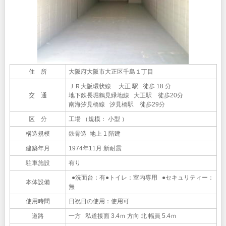
住 所
大阪府大阪市大正区千島１丁目
ＪＲ大阪環状線 大正 駅 徒歩 18 分
交 通
地下鉄長堀鶴見緑地線 大正駅 徒歩20分
南海汐見橋線 汐見橋駅 徒歩29分
区 分
工場 （規模： 小型 ）
構造規模
鉄骨造 地上 1 階建
建築年月
1974年11月 新耐震
駐車施設
有り
●洗面台：有●トイレ：室内専用 ●セキュリティー：
本体設備
無
使用時間
日祝日の使用：使用可
道路
一方 私道接面 3.4ｍ 方向 北 幅員 5.4ｍ