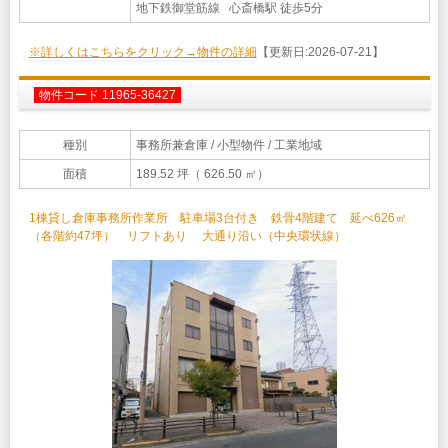
地下鉄御堂筋線 心斎橋駅 徒歩5分
※詳しくはこちらをクリック→物件の詳細
【更新日:2026-07-21】
物件コード 11965-36427
種別
事務所兼倉庫
/ 小型物件 / 工業地域
面積
189.52 坪（ 626.50 ㎡）
1棟貸し倉庫事務所作業所 駐車場3台付き 鉄骨4階建て 延べ626㎡
（各階約47坪） リフトあり 大通り沿い（中央環状線）