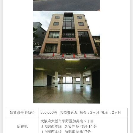
賃貸条件 (税込)
550,000円 共益費込み 敷金：2ヶ月 礼金：2ヶ月
大阪府大阪市平野区加美南５丁目
所在地
ＪＲ関西本線 久宝寺 駅 徒歩 14 分
ＪＲ関西本線 加美駅 徒歩17分