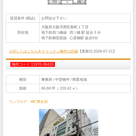
賃貸条件 (税込)
お問合せ下さい
大阪府大阪市西区新町１丁目
所在地
地下鉄四つ橋線 四ツ橋 駅 徒歩 3 分
地下鉄御堂筋線 心斎橋駅 徒歩5分
※詳しくはこちらをクリック→物件の詳細
【更新日:2026-07-21】
物件コード 11970-36433
種別
事務所
/ 中型物件 / 商業地域
面積
66.68 坪（ 220.42 ㎡）
ワンフロア WC男女別