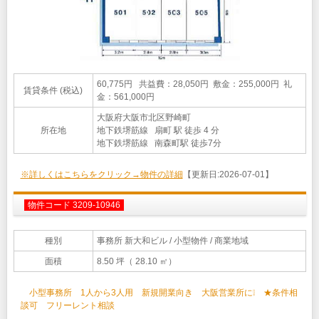
60,775円 共益費：28,050円 敷金：255,000円 礼
賃貸条件 (税込)
金：561,000円
大阪府大阪市北区野崎町
所在地
地下鉄堺筋線 扇町 駅 徒歩 4 分
地下鉄堺筋線 南森町駅 徒歩7分
※詳しくはこちらをクリック→物件の詳細
【更新日:2026-07-01】
物件コード 3209-10946
種別
事務所 新大和ビル
/ 小型物件 / 商業地域
面積
8.50 坪（ 28.10 ㎡）
小型事務所 1人から3人用 新規開業向き 大阪営業所に❕ ★条件相
談可 フリーレント相談