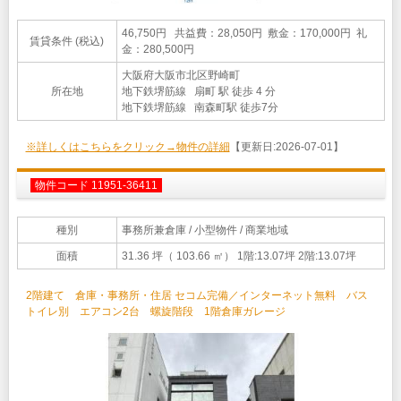
46,750円 共益費：28,050円 敷金：170,000円 礼
賃貸条件 (税込)
金：280,500円
大阪府大阪市北区野崎町
所在地
地下鉄堺筋線 扇町 駅 徒歩 4 分
地下鉄堺筋線 南森町駅 徒歩7分
※詳しくはこちらをクリック→物件の詳細
【更新日:2026-07-01】
物件コード 11951-36411
種別
事務所兼倉庫
/ 小型物件 / 商業地域
面積
31.36 坪（ 103.66 ㎡）
1階:13.07坪 2階:13.07坪
2階建て 倉庫・事務所・住居 セコム完備／インターネット無料 バス
トイレ別 エアコン2台 螺旋階段 1階倉庫ガレージ