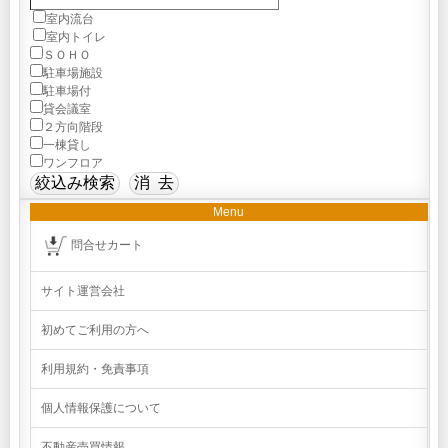
室内流台
室内トイレ
ＳＯＨＯ
駐車場施設
駐車場付
貸会議室
２方向階段
一棟貸し
ワンフロア
Menu
問合せカート
サイト運営会社
初めてご利用の方へ
利用規約・免責事項
個人情報保護について
不動産売買情報