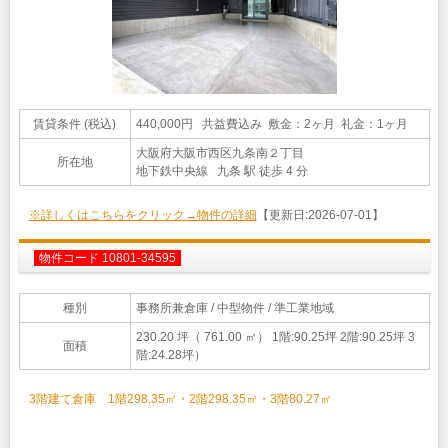
賃貸条件 (税込)
440,000円 共益費込み 敷金：2ヶ月 礼金：1ヶ月
大阪府大阪市西区九条南２丁目
所在地
地下鉄中央線 九条 駅 徒歩 4 分
※詳しくはこちらをクリック→物件の詳細
【更新日:2026-07-01】
物件コード 10801-34595
種別
事務所兼倉庫
/ 中型物件 / 準工業地域
230.20 坪（ 761.00 ㎡）
1階:90.25坪 2階:90.25坪 3
面積
階:24.28坪）
3階建て倉庫 1階298.35㎡・2階298.35㎡・3階80.27㎡