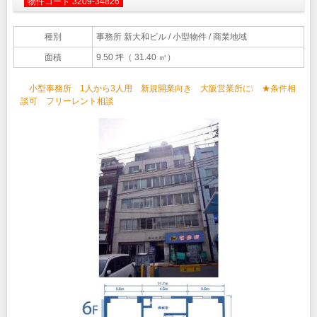
物件コード 3209-34826
種別
事務所 新大和ビル
/ 小型物件 / 商業地域
面積
9.50 坪（ 31.40 ㎡）
小型事務所 1人から3人用 新規開業向き 大阪営業所に❕ ★条件相
談可 フリーレント相談