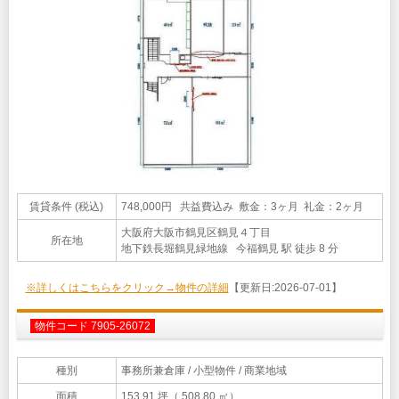
賃貸条件 (税込)
748,000円 共益費込み 敷金：3ヶ月 礼金：2ヶ月
大阪府大阪市鶴見区鶴見４丁目
所在地
地下鉄長堀鶴見緑地線 今福鶴見 駅 徒歩 8 分
※詳しくはこちらをクリック→物件の詳細
【更新日:2026-07-01】
物件コード 7905-26072
種別
事務所兼倉庫
/ 小型物件 / 商業地域
面積
153.91 坪（ 508.80 ㎡）