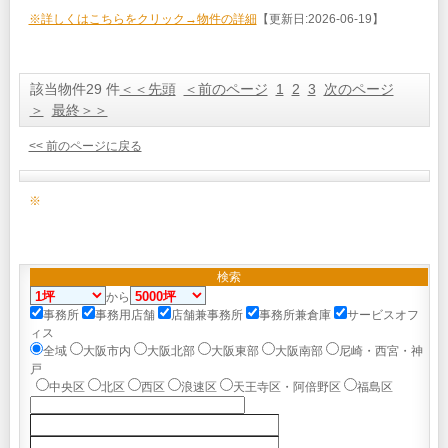
※詳しくはこちらをクリック→物件の詳細
【更新日:2026-06-19】
該当物件29 件
＜＜先頭
＜前のページ
1
2
3
次のページ
＞
最終＞＞
<< 前のページに戻る
※
検索
から
事務所
事務用店舗
店舗兼事務所
事務所兼倉庫
サービスオフ
ィス
全域
大阪市内
大阪北部
大阪東部
大阪南部
尼崎・西宮・神
戸
中央区
北区
西区
浪速区
天王寺区・阿倍野区
福島区