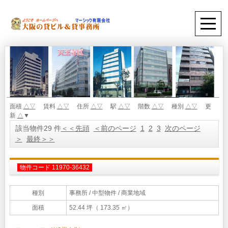
面積
△
▽
賃料
△
▽
住所
△
▽
駅
△
▽
階数
△
▽
種別
△
▽
更
新
△
▼
該当物件29 件
＜＜先頭
＜前のページ
1
2
3
次のページ
＞
最終＞＞
物件コード 11970-36432
種別
事務所
/ 中型物件 / 商業地域
面積
52.44 坪（ 173.35 ㎡）