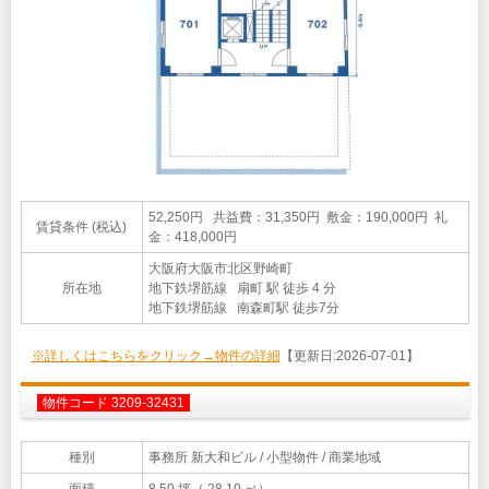
52,250円 共益費：31,350円 敷金：190,000円 礼
賃貸条件 (税込)
金：418,000円
大阪府大阪市北区野崎町
所在地
地下鉄堺筋線 扇町 駅 徒歩 4 分
地下鉄堺筋線 南森町駅 徒歩7分
※詳しくはこちらをクリック→物件の詳細
【更新日:2026-07-01】
物件コード 3209-32431
種別
事務所 新大和ビル
/ 小型物件 / 商業地域
面積
8.50 坪（ 28.10 ㎡）