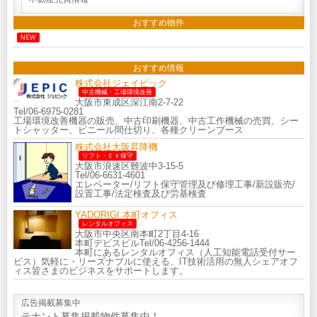
おすすめ物件
NEW
おすすめ情報
株式会社ジェイピック
中古機械・工場環境改善
大阪市東成区深江南2-7-22
Tel/06-6975-0281
工場環境改善機器の販売、中古印刷機器、中古工作機械の売買、シー
トシャッター、ビニール間仕切り、各種クリーンブース
株式会社大阪昇降機
リフト・ＥＶ保守
大阪市浪速区難波中3-15-5
Tel/06-6631-4601
エレベーター/リフト保守管理及び修理工事/新設販売/
設置工事/法定検査及び労基検査
YADORIGI 本町オフィス
レンタルオフィス
大阪市中央区南本町2丁目4-16
本町デビスビルTel/06-4256-1444
本町にあるレンタルオフィス（人工知能電話受付サー
ビス）気軽に・リーズナブルに使える、IT技術活用の無人シェアオフ
ィス皆さまのビジネスをサポートします。
広告掲載募集中
テナント募集掲載物件募集中！