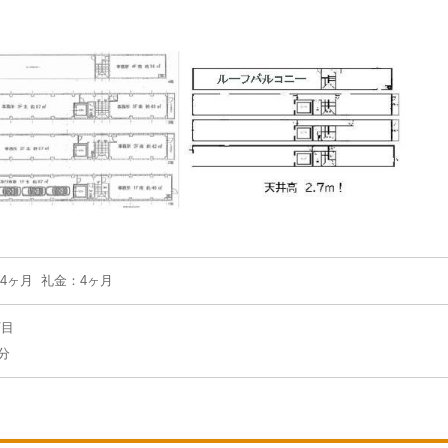
：4ヶ月 礼金：4ヶ月
丁目
分
】