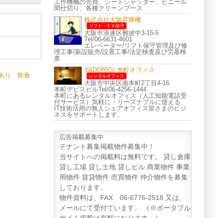
工作機械の売買、シートシャッター、ビニール
間仕切り、各種クリーンブース
株式会社大阪昇降機
リフト・ＥＶ保守
大阪市浪速区難波中3-15-5
Tel/06-6631-4601
エレベーター/リフト保守管理及び修
理工事/新設販売/設置工事/法定検査及び労基検
査
YADORIGI 本町オフィス
あり 飲食
レンタルオフィス
大阪市中央区南本町2丁目4-16
本町デビスビルTel/06-4256-1444
本町にあるレンタルオフィス（人工知能電話受
付サービス）気軽に・リーズナブルに使える、
IT技術活用の無人シェアオフィス皆さまのビジ
ネスをサポートします。
広告掲載募集中
テナント募集掲載物件募集中！
当サイトへの掲載料は無料です。 貸し倉庫
貸し工場 貸し土地 貸しビル 商業物件 事業
用物件 賃貸物件 売買物件 仲介物件を募集
しております。
物件資料は、FAX 06-6776-2518 又は、
メールにて受付ています。 （※ポータプル
サイト掲載は有料になります。）