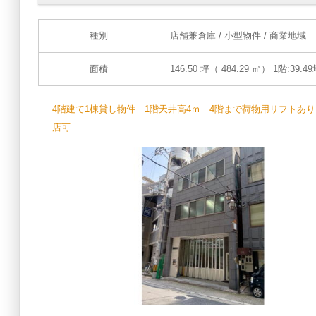
種別
店舗兼倉庫
/ 小型物件 / 商業地域
面積
146.50 坪（ 484.29 ㎡）
1階:39.49
4階建て1棟貸し物件 1階天井高4ｍ 4階まで荷物用リフトあ
店可