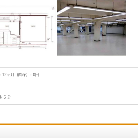
金：12ヶ月 解約引：0円
 5 分
】