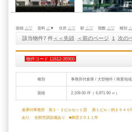
面積
△
▽
賃料
△
▼ 住所
△
▽
駅
△
▽
階数
△
▽
種別
該当物件7 件
＜＜先頭
＜前のページ
1
次の
物件コード 11612-35900
種別
事務所付倉庫
/ 大型物件 / 商業地域
面積
2,109.00 坪（ 6,971.90 ㎡）
倉庫付事務所 第１・２ビルセット貸 第１ビル：約１５４０坪
あり、 全館空調設備あり ■耐震２０１１年