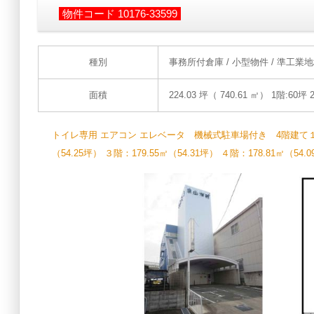
物件コード 10176-33599
種別
事務所付倉庫
/ 小型物件 / 準工業
面積
224.03 坪（ 740.61 ㎡）
1階:60坪 
トイレ専用 エアコン エレベータ 機械式駐車場付き 4階建て１棟貸
（54.25坪） ３階：179.55㎡（54.31坪） ４階：178.81㎡（54.