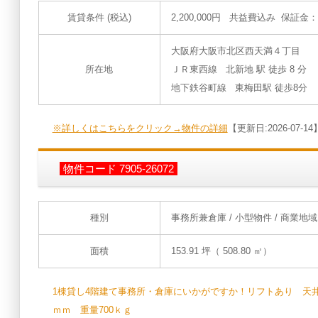
賃貸条件 (税込)
2,200,000円 共益費込み 保証金
大阪府大阪市北区西天満４丁目
所在地
ＪＲ東西線 北新地 駅 徒歩 8 分
地下鉄谷町線 東梅田駅 徒歩8分
※詳しくはこちらをクリック→物件の詳細
【更新日:2026-07-14
物件コード 7905-26072
種別
事務所兼倉庫
/ 小型物件 / 商業地域
面積
153.91 坪（ 508.80 ㎡）
1棟貸し4階建て事務所・倉庫にいかがですか！リフトあり 天井高2
ｍｍ 重量700ｋｇ