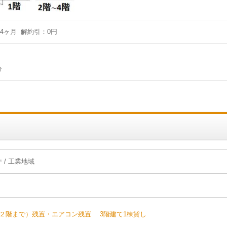
：4ヶ月 解約引：0円
分
】
件 / 工業地域
・２階まで）残置・エアコン残置 3階建て1棟貸し