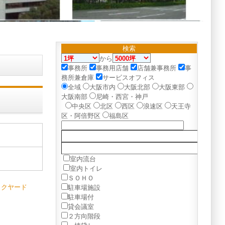
検索
から
事務所
事務用店舗
店舗兼事務所
事
務所兼倉庫
サービスオフィス
全域
大阪市内
大阪北部
大阪東部
大阪南部
尼崎・西宮・神戸
中央区
北区
西区
浪速区
天王寺
区・阿倍野区
福島区
室内流台
室内トイレ
ＳＯＨＯ
ックヤード
駐車場施設
駐車場付
貸会議室
２方向階段