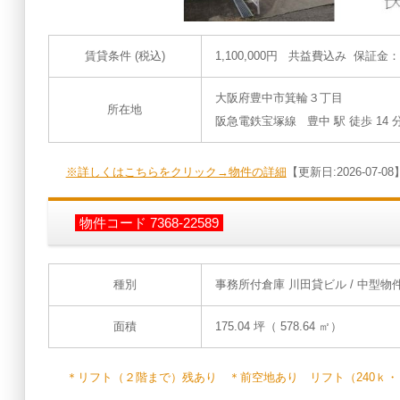
賃貸条件 (税込)
1,100,000円 共益費込み 保証金
大阪府豊中市箕輪３丁目
所在地
阪急電鉄宝塚線 豊中 駅 徒歩 14 
※詳しくはこちらをクリック→物件の詳細
【更新日:2026-07-08
物件コード 7368-22589
種別
事務所付倉庫 川田貸ビル
/ 中型物
面積
175.04 坪（ 578.64 ㎡）
＊リフト（２階まで）残あり ＊前空地あり リフト（240ｋ