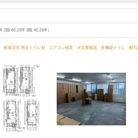
坪 2階:40.23坪 3階:40.23坪）
り 飲食店可 男女トイレ別 エアコン残置 火災警報器 多機能トイレ 動力