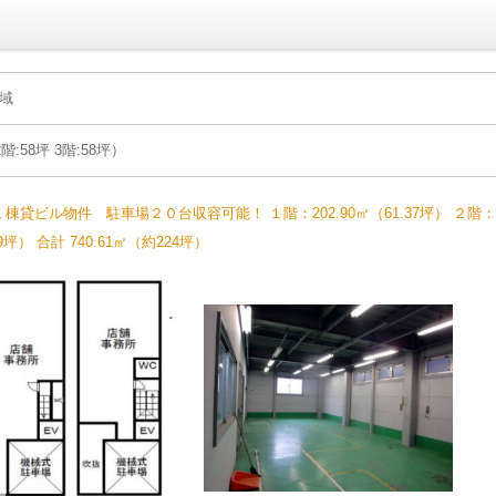
地域
2階:58坪 3階:58坪）
ビル物件 駐車場２０台収容可能！ １階：202.90㎡（61.37坪） ２階：17
09坪） 合計 740.61㎡（約224坪）