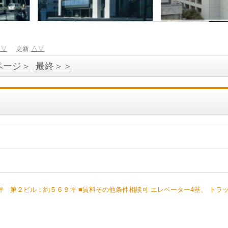
△
▽
更新
△
▽
ページ＞
最終＞＞
 第２ビル：約５６９坪 ■賃料その他条件相談可 エレベーター4基、 トラ