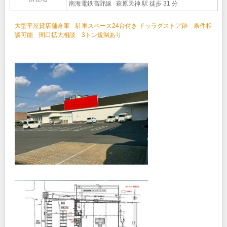
南海電鉄高野線 萩原天神 駅 徒歩 31 分
大型平屋貸店舗倉庫 駐車スペース24台付き ドッラグストア跡 条件相
談可能 間口拡大相談 3トン規制あり