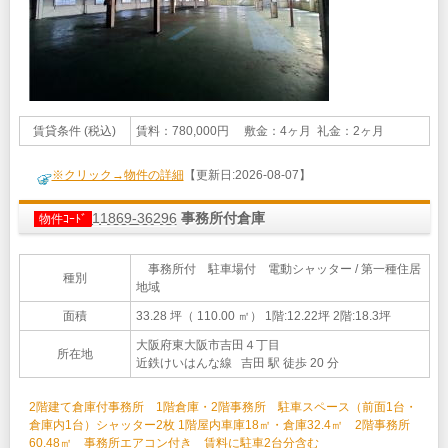
賃貸条件 (税込)
賃料：780,000円 敷金：4ヶ月 礼金：2ヶ月
※クリック→物件の詳細
【更新日:2026-08-07】
11869-36296
事務所付倉庫
物件ｺｰﾄﾞ
事務所付 駐車場付 電動シャッター / 第一種住居
種別
地域
面積
33.28 坪（ 110.00 ㎡）
1階:12.22坪 2階:18.3坪
大阪府東大阪市吉田４丁目
所在地
近鉄けいはんな線 吉田 駅 徒歩 20 分
2階建て倉庫付事務所 1階倉庫・2階事務所 駐車スペース（前面1台・
倉庫内1台）シャッター2枚 1階屋内車庫18㎡・倉庫32.4㎡ 2階事務所
60.48㎡ 事務所エアコン付き 賃料に駐車2台分含む