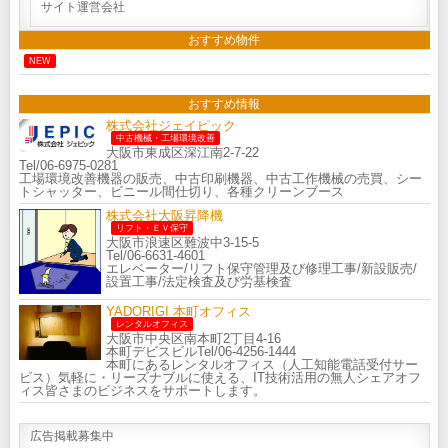
サイト運営会社
おすすめ物件
NEW
おすすめ情報
株式会社ジェイピック
中古機械・工場環境改善
大阪市東成区深江南2-7-22
Tel/06-6975-0281
工場環境改善機器の販売、中古印刷機器、中古工作機械の売買、シー
トシャッター、ビニール間仕切り、各種クリーンブース
株式会社大阪昇降機
リフト・ＥＶ保守
大阪市浪速区難波中3-15-5
Tel/06-6631-4601
エレベーター/リフト保守管理及び修理工事/新設販売/
設置工事/法定検査及び労基検査
YADORIGI 本町オフィス
レンタルオフィス
大阪市中央区南本町2丁目4-16
本町デビスビルTel/06-4256-1444
本町にあるレンタルオフィス（人工知能電話受付サー
ビス）気軽に・リーズナブルに使える、IT技術活用の無人シェアオフ
ィス皆さまのビジネスをサポートします。
広告掲載募集中