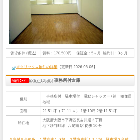
賃貸条件 (税込)
賃料：170,500円 保証金：5ヶ月 解約引：3ヶ月
※クリック→物件の詳細
【更新日:2026-08-06】
6267-12583
事務所付倉庫
物件ｺｰﾄﾞ
事務所付 駐車場付 電動シャッター / 第一種住居
種別
地域
面積
21.51 坪（ 71.11 ㎡）
1階:10坪 2階:11.51坪
大阪府大阪市平野区長吉川辺３丁目
所在地
地下鉄谷町線 八尾南 駅 徒歩 10 分
倉庫付き事務所 １階倉庫１０坪 ２階事務所１１.5坪 駐車場２台付