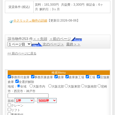
賃料：181,500円 共益費：3,300円 保証金：6ヶ
賃貸条件 (税込)
月 解約引：3ヶ月
※クリック→物件の詳細
【更新日:2026-08-06】
該当物件253 件
＜＜先頭
＜前のページ
次のページ＞
最終＞＞
<< 前のページに戻る
検索Menu
事務所付倉庫
事務所兼倉庫
倉庫
倉庫兼工場
工場
店舗兼
倉庫
全選択解除
地域：
全域
大阪市内
大阪北部
大阪東部
大阪南部
尼崎
市・西宮市・神戸市
面積:
～
クレーン
リフト
事務所付