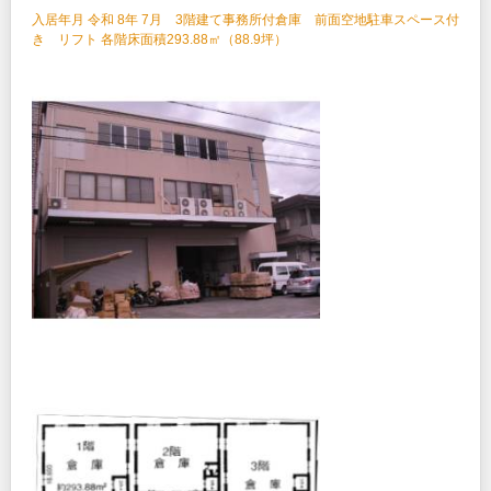
入居年月 令和 8年 7月 3階建て事務所付倉庫 前面空地駐車スペース付
き リフト 各階床面積293.88㎡（88.9坪）