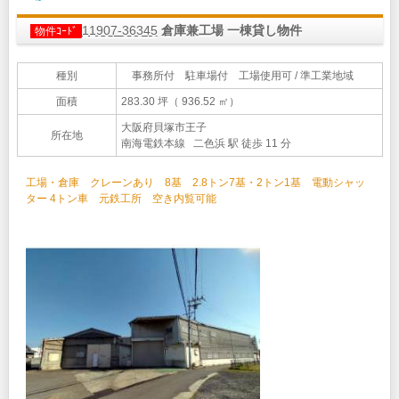
11907-36345
倉庫兼工場 一棟貸し物件
物件ｺｰﾄﾞ
種別
事務所付 駐車場付 工場使用可 / 準工業地域
面積
283.30 坪（ 936.52 ㎡）
大阪府貝塚市王子
所在地
南海電鉄本線 二色浜 駅 徒歩 11 分
工場・倉庫 クレーンあり 8基 2.8トン7基・2トン1基 電動シャッ
ター 4トン車 元鉄工所 空き内覧可能