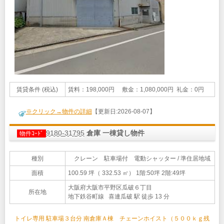
賃貸条件 (税込)
賃料：198,000円 敷金：1,080,000円 礼金：0円
※クリック→物件の詳細
【更新日:2026-08-07】
9180-31795
倉庫 一棟貸し物件
物件ｺｰﾄﾞ
種別
クレーン 駐車場付 電動シャッター / 準住居地域
面積
100.59 坪（ 332.53 ㎡）
1階:50坪 2階:49坪
大阪府大阪市平野区瓜破６丁目
所在地
地下鉄谷町線 喜連瓜破 駅 徒歩 13 分
トイレ専用 駐車場３台分 南倉庫Ａ棟 チェーンホイスト（５００ｋｇ残