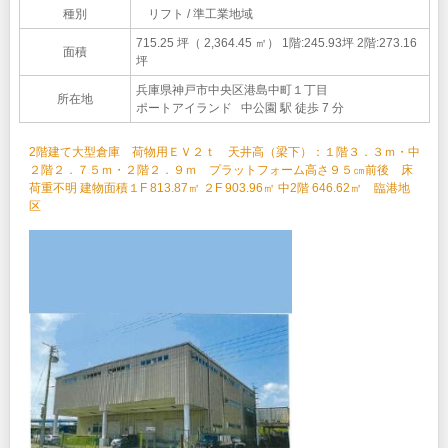
種別
リフト / 準工業地域
715.25 坪（ 2,364.45 ㎡）
1階:245.93坪 2階:273.16
面積
坪
兵庫県神戸市中央区港島中町１丁目
所在地
ポートアイランド 中公園 駅 徒歩 7 分
2階建て大型倉庫 荷物用ＥＶ２ｔ 天井高（梁下）：１階３．３ｍ・中
２階２．７５ｍ・２階２．９ｍ プラットフォーム高さ９５㎝前後 床
荷重不明 建物面積１F 813.87㎡ ２F 903.96㎡ 中2階 646.62㎡ 臨港地
区