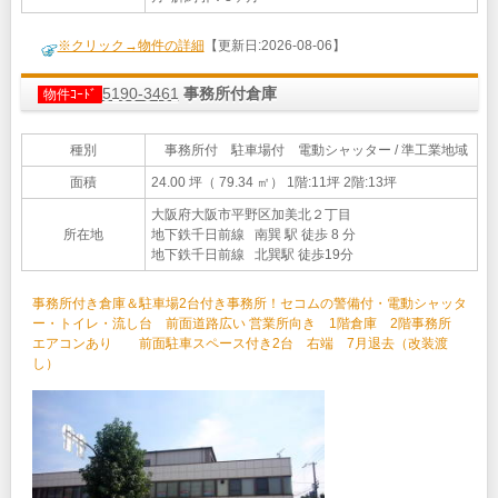
※クリック→物件の詳細
【更新日:2026-08-06】
5190-3461
事務所付倉庫
物件ｺｰﾄﾞ
種別
事務所付 駐車場付 電動シャッター / 準工業地域
面積
24.00 坪（ 79.34 ㎡）
1階:11坪 2階:13坪
大阪府大阪市平野区加美北２丁目
所在地
地下鉄千日前線 南巽 駅 徒歩 8 分
地下鉄千日前線 北巽駅 徒歩19分
事務所付き倉庫＆駐車場2台付き事務所！セコムの警備付・電動シャッタ
ー・トイレ・流し台 前面道路広い 営業所向き 1階倉庫 2階事務所
エアコンあり 前面駐車スペース付き2台 右端 7月退去（改装渡
し）