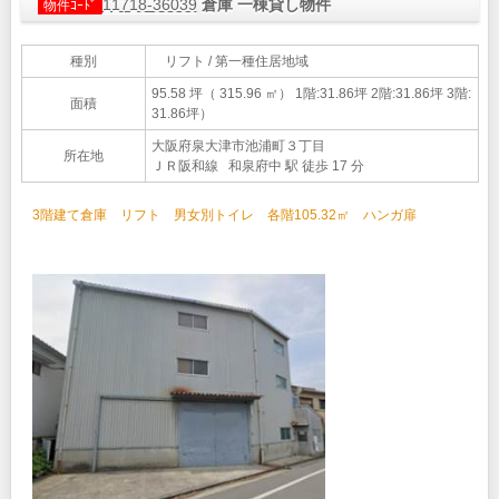
11718-36039
倉庫 一棟貸し物件
物件ｺｰﾄﾞ
種別
リフト / 第一種住居地域
95.58 坪（ 315.96 ㎡）
1階:31.86坪 2階:31.86坪 3階:
面積
31.86坪）
大阪府泉大津市池浦町３丁目
所在地
ＪＲ阪和線 和泉府中 駅 徒歩 17 分
3階建て倉庫 リフト 男女別トイレ 各階105.32㎡ ハンガ扉