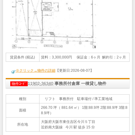
賃貸条件 (税込)
賃料：3,300,000円 保証金：6ヶ月 解約引：2ヶ月
※クリック→物件の詳細
【更新日:2026-08-07】
11902-36340
事務所付倉庫 一棟貸し物件
物件ｺｰﾄﾞ
種別
リフト 事務所付 駐車場付 / 準工業地域
266.70 坪（ 881.64 ㎡）
1階:88.9坪 2階:88.9坪 3階:8
面積
8.9坪）
大阪府大阪市東住吉区今川５丁目
所在地
近鉄南大阪線 今川 駅 徒歩 15 分