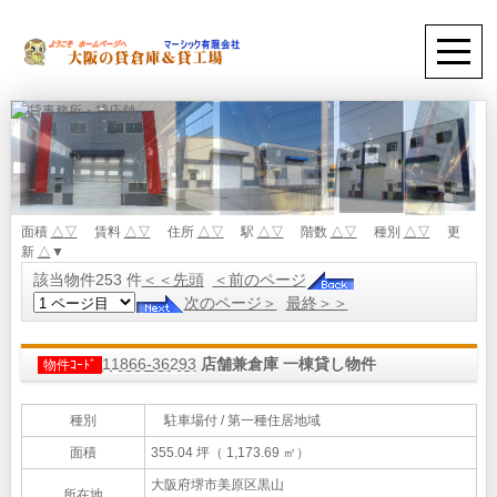
面積
△
▽
賃料
△
▽
住所
△
▽
駅
△
▽
階数
△
▽
種別
△
▽
更
新
△
▼
該当物件253 件
＜＜先頭
＜前のページ
次のページ＞
最終＞＞
11866-36293
店舗兼倉庫 一棟貸し物件
物件ｺｰﾄﾞ
種別
駐車場付 / 第一種住居地域
面積
355.04 坪（ 1,173.69 ㎡）
大阪府堺市美原区黒山
所在地