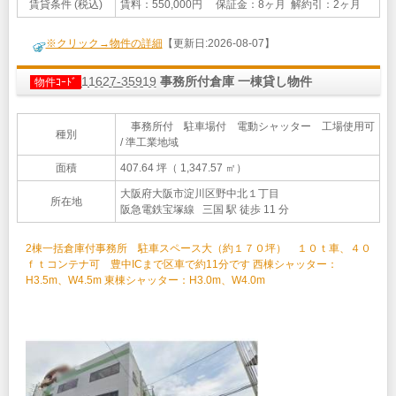
賃貸条件 (税込)
賃料：550,000円 保証金：8ヶ月 解約引：2ヶ月
※クリック→物件の詳細
【更新日:2026-08-07】
11627-35919
事務所付倉庫 一棟貸し物件
物件ｺｰﾄﾞ
事務所付 駐車場付 電動シャッター 工場使用可
種別
/ 準工業地域
面積
407.64 坪（ 1,347.57 ㎡）
大阪府大阪市淀川区野中北１丁目
所在地
阪急電鉄宝塚線 三国 駅 徒歩 11 分
2棟一括倉庫付事務所 駐車スペース大（約１７０坪） １０ｔ車、４０
ｆｔコンテナ可 豊中ICまで区車で約11分です 西棟シャッター：
H3.5m、W4.5m 東棟シャッター：H3.0m、W4.0m