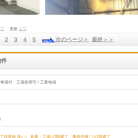
△
▽
更新
△
▽
2
3
4
5
次のページ＞
最終＞＞
物件
場付 工場使用可 / 工業地域
分
全て残置物 扱い） 倉庫・工場は3階建て・事務所棟じは2階建て