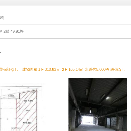
地域
坪 2階:49.91坪
分
 建物面積１F 310.83㎡ ２F 165.14㎡ 水道代5,000円 設備なし