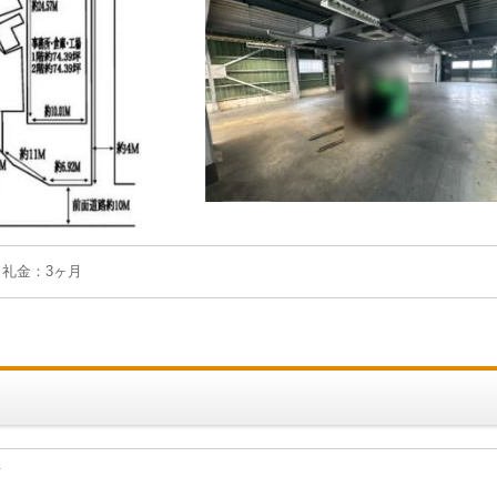
月 礼金：3ヶ月
可