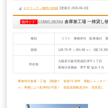
※クリック→物件の詳細
【更新日:2026-06-19】
11860-36284
倉庫兼工場 一棟貸し
物件ｺｰﾄﾞ
種別
リフト 事務所付 駐車場付 電動
面積
148.79 坪（ 491.88 ㎡）
1階:74.39
大阪府大阪市西成区津守１丁目
所在地
南海汐見橋線 津守 駅 徒歩 3 分
事務所付倉庫・工場 2階建て 各階74.39坪 電動シャッター・リ
㎡）車種により駐車8台可能！ 前面道路幅員10m、現状渡し