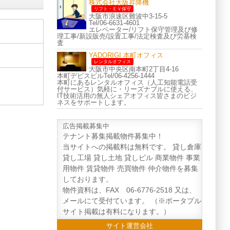
株式会社大阪昇降機
リフト・ＥＶ保守
大阪市浪速区難波中3-15-5
Tel/06-6631-4601
エレベーター/リフト保守管理及び修
理工事/新設販売/設置工事/法定検査及び労基検
査
YADORIGI 本町オフィス
レンタルオフィス
大阪市中央区南本町2丁目4-16
本町デビスビルTel/06-4256-1444
本町にあるレンタルオフィス（人工知能電話受
付サービス）気軽に・リーズナブルに使える、
IT技術活用の無人シェアオフィス皆さまのビジ
ネスをサポートします。
広告掲載募集中
テナント募集掲載物件募集中！
当サイトへの掲載料は無料です。 貸し倉庫
貸し工場 貸し土地 貸しビル 商業物件 事業
用物件 賃貸物件 売買物件 仲介物件を募集
しております。
物件資料は、FAX 06-6776-2518 又は、
メールにて受付ています。 （※ポータプル
サイト掲載は有料になります。）
サイト運営会社