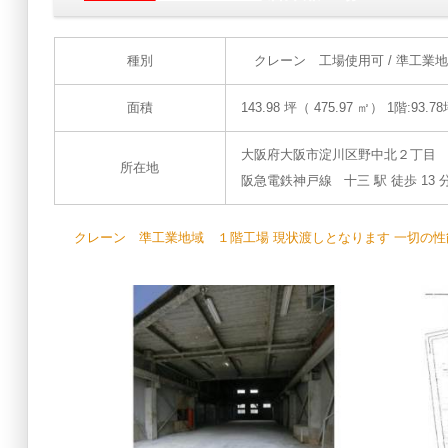
種別
クレーン 工場使用可 / 準工業
面積
143.98 坪（ 475.97 ㎡）
1階:93.78
大阪府大阪市淀川区野中北２丁目
所在地
阪急電鉄神戸線 十三 駅 徒歩 13 
クレーン 準工業地域 １階工場 現状渡しとなります 一切の性能保証なし