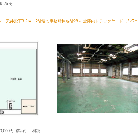
26 分
 天井梁下3.2ｍ 2階建て事務所棟各階28㎡ 倉庫内トラックヤード（3×5
00,000円 解約引：相談