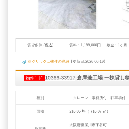
賃貸条件 (税込)
賃料：1,188,000円 敷金：1ヶ
※クリック→物件の詳細
【更新日:2026-06-19】
10366-33917
倉庫兼工場 一棟貸し
物件ｺｰﾄﾞ
種別
クレーン 事務所付 駐車場付 工
面積
216.85 坪（ 716.87 ㎡）
大阪府寝屋川市宇谷町
所在地