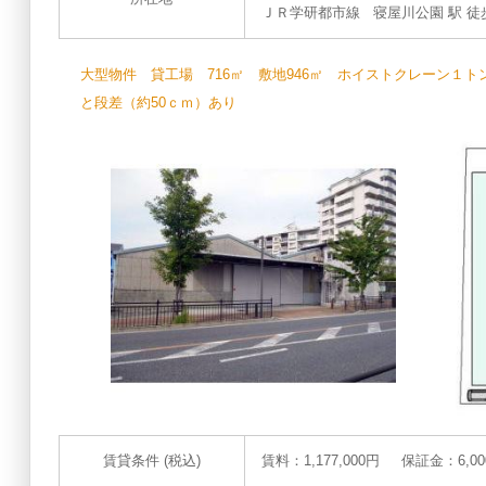
ＪＲ学研都市線 寝屋川公園 駅 徒歩 
大型物件 貸工場 716㎡ 敷地946㎡ ホイストクレーン１トン
と段差（約50ｃｍ）あり
賃貸条件 (税込)
賃料：1,177,000円 保証金：6,0