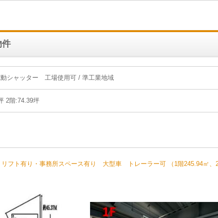
物件
シャッター 工場使用可 / 準工業地域
坪 2階:74.39坪
フト有り・事務所スペース有り 大型車 トレーラー可 （1階245.94㎡、2階2