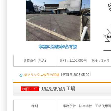
賃貸条件 (税込)
賃料：1,100,000円 敷金：3ヶ
※クリック→物件の詳細
【更新日:2026-05-20】
11648-35946
工場
物件ｺｰﾄﾞ
種別
事務所付 駐車場付 工場使用