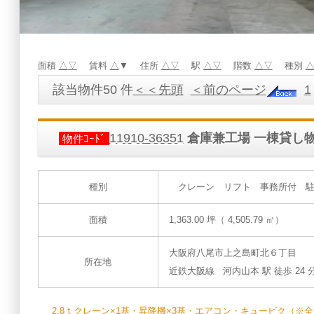
面積
△
▽
賃料
△
▼ 住所
△
▽
駅
△
▽
階数
△
▽
種別
該当物件50 件
＜＜先頭
＜前のページ
1
11910-36351
倉庫兼工場 一棟貸し
物件ｺｰﾄﾞ
種別
クレーン リフト 事務所付 駐車
面積
1,363.00 坪（ 4,505.79 ㎡）
大阪府八尾市上之島町北６丁目
所在地
近鉄大阪線 河内山本 駅 徒歩 24 
2.8ｔクレーン×1基・昇降機×3基・エアコン・キュービク（※