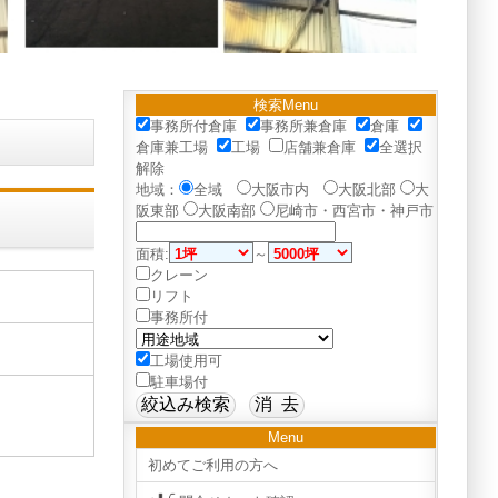
検索Menu
事務所付倉庫
事務所兼倉庫
倉庫
倉庫兼工場
工場
店舗兼倉庫
全選択
解除
地域：
全域
大阪市内
大阪北部
大
阪東部
大阪南部
尼崎市・西宮市・神戸市
面積:
～
クレーン
リフト
事務所付
工場使用可
駐車場付
Menu
初めてご利用の方へ