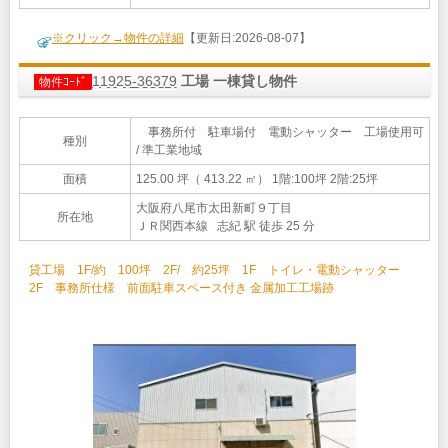
※クリック→物件の詳細
【更新日:2026-08-07】
11925-36379
工場 一棟貸し物件
物件ｺｰﾄﾞ
事務所付 駐車場付 電動シャッター 工場使用可
種別
/ 準工業地域
面積
125.00 坪（ 413.22 ㎡）
1階:100坪 2階:25坪
大阪府八尾市太田新町９丁目
所在地
ＪＲ関西本線 志紀 駅 徒歩 25 分
貸工場 1F/約 100坪 2F/ 約25坪 1F トイレ・電動シャッター
2F 事務所仕様 前面駐車スペース付き 金属加工工場跡