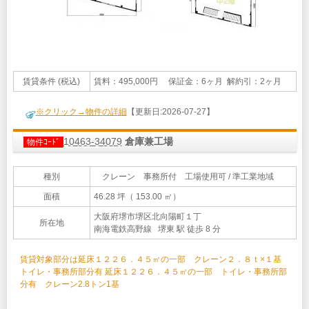
賃貸条件 (税込)
賃料：495,000円 保証金：6ヶ月 解約引：2ヶ月
※クリック→物件の詳細
【更新日:2026-07-27】
10463-34079
倉庫兼工場
物件ｺｰﾄﾞ
種別
クレーン 事務所付 工場使用可 / 準工業地域
面積
46.28 坪（ 153.00 ㎡）
大阪府堺市堺区北向陽町１丁
所在地
南海電鉄高野線 堺東 駅 徒歩 8 分
賃貸対象部分は延床１２２６．４５㎡の一部 クレーン２．８ｔ×１基
トイレ・事務所部分有 延床１２２６．４５㎡の一部 トイレ・事務所部
分有 クレーン2.8トン1基