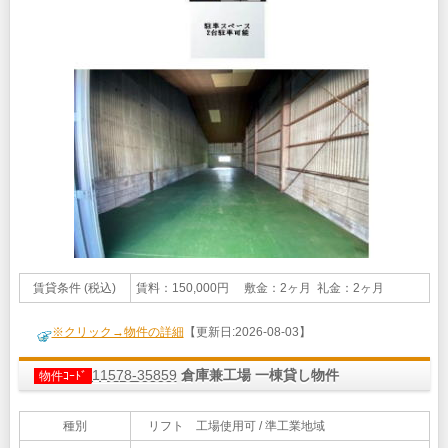
賃貸条件 (税込)
賃料：150,000円 敷金：2ヶ月 礼金：2ヶ月
※クリック→物件の詳細
【更新日:2026-08-03】
11578-35859
倉庫兼工場 一棟貸し物件
物件ｺｰﾄﾞ
種別
リフト 工場使用可 / 準工業地域