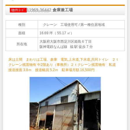
11969-36442
倉庫兼工場
物件ｺｰﾄﾞ
種別
クレーン 工場使用可 / 第一種住居地域
面積
16.69 坪（ 55.17 ㎡）
大阪府大阪市西淀川区姫島６丁目
所在地
阪神電鉄なんば線 福 駅 徒歩 7 分
床は土間 まわりは工場、倉庫 電気,上水道,下水道,共同トイレ ２ｔ
クレーン残置物有 中2階あり（事務所）２ｔクレーン残置物有 私道
接道接面 3.8ｍ 接道幅員 5.2ｍ 駐車場月額 16,500円