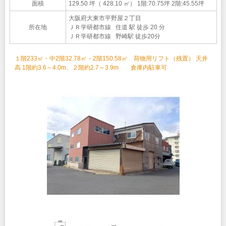
面積
129.50 坪（ 428.10 ㎡）
1階:70.75坪 2階:45.55坪
大阪府大東市平野屋２丁目
所在地
ＪＲ学研都市線 住道 駅 徒歩 20 分
ＪＲ学研都市線 野崎駅 徒歩20分
１階233㎡・中2階32.78㎡・2階150.58㎡ 荷物用リフト（残置） 天井
高 1階約3.6～4.0m、２階約2.7～3.9m 倉庫内駐車可