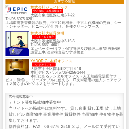
おすすめ情報
株式会社ジェイピック
中古機械・工場環境改善
大阪市東成区深江南2-7-22
Tel/06-6975-0281
工場環境改善機器の販売、中古印刷機器、中古工作機械の売買、シー
トシャッター、ビニール間仕切り、各種クリーンブース
株式会社大阪昇降機
リフト・ＥＶ保守
大阪市浪速区難波中3-15-5
Tel/06-6631-4601
エレベーター/リフト保守管理及び修理工事/新設販売/
設置工事/法定検査及び労基検査
YADORIGI 本町オフィス
レンタルオフィス
大阪市中央区南本町2丁目4-16
本町デビスビルTel/06-4256-1444
本町にあるレンタルオフィス（人工知能電話受付サー
ビス）気軽に・リーズナブルに使える、IT技術活用の無人シェアオフ
ィス皆さまのビジネスをサポートします。
広告掲載募集中
テナント募集掲載物件募集中！
当サイトへの掲載料は無料です。 貸し倉庫 貸し工場 貸し土地
貸しビル 商業物件 事業用物件 賃貸物件 売買物件 仲介物件を募
集しております。
物件資料は、FAX 06-6776-2518 又は、メールにて受付てい