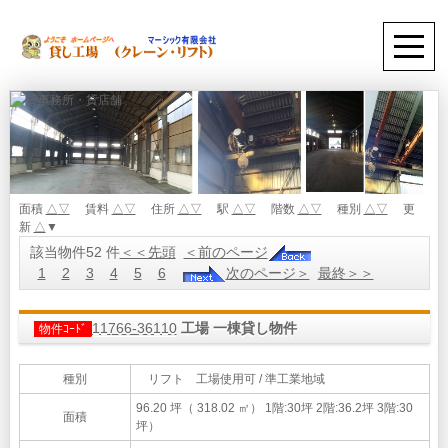
面積
△
▽
賃料
△
▽
住所
△
▽
駅
△
▽
階数
△
▽
種別
△
▽
更
新
△
▼
該当物件52 件
＜＜先頭
＜前のページ
1
2
3
4
5
6
次のページ＞
最終＞＞
11766-36110
工場 一棟貸し物件
物件ｺｰﾄﾞ
種別
リフト 工場使用可 / 準工業地域
96.20 坪（ 318.02 ㎡）
1階:30坪 2階:36.2坪 3階:30
面積
坪）