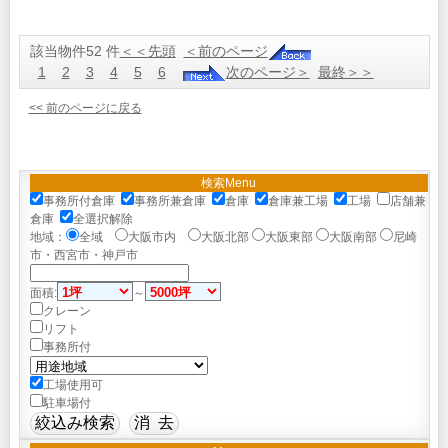
該当物件52 件
＜＜先頭
＜前のページ
1
2
3
4
5
6
次のページ＞
最終＞＞
<< 前のページに戻る
検索Menu
事務所付倉庫
事務所兼倉庫
倉庫
倉庫兼工場
工場
店舗兼
倉庫
全選択解除
地域：
全域
大阪市内
大阪北部
大阪東部
大阪南部
尼崎
市・西宮市・神戸市
面積:
～
クレーン
リフト
事務所付
工場使用可
駐車場付