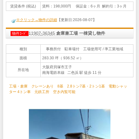
賃貸条件 (税込)
賃料：198,000円 保証金：6ヶ月 解約引：3ヶ月
※クリック→物件の詳細
【更新日:2026-08-07】
11907-36345
倉庫兼工場 一棟貸し物件
物件ｺｰﾄﾞ
種別
事務所付 駐車場付 工場使用可 / 準工業地域
面積
283.30 坪（ 936.52 ㎡）
大阪府貝塚市王子
所在地
南海電鉄本線 二色浜 駅 徒歩 11 分
工場・倉庫 クレーンあり 8基 2.8トン7基・2トン1基 電動シャッ
ター 4トン車 元鉄工所 空き内覧可能