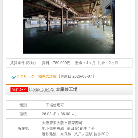
賃貸条件 (税込)
賃料：780,000円 敷金：4ヶ月 礼金：2ヶ月
※クリック→物件の詳細
【更新日:2026-08-07】
11962-36423
倉庫兼工場
物件ｺｰﾄﾞ
種別
工場使用可
面積
26.02 坪（ 86.00 ㎡）
大阪府東大阪市新家西町
所在地
地下鉄中央線 長田 駅 徒歩 7 分
近鉄難波・奈良線 八戸ノ里駅 徒歩20分