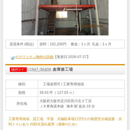
賃貸条件 (税込)
賃料：101,200円 敷金：1ヶ月 礼金：1ヶ月
※クリック→物件の詳細
【更新日:2026-07-27】
11947-36406
倉庫兼工場
物件ｺｰﾄﾞ
種別
工場使用可 / 工業専用地域
面積
38.43 坪（ 127.03 ㎡）
大阪府大阪市淀川区田川北３丁目
所在地
ＪＲ東海道本線 塚本 駅 徒歩 18 分
工業専用地域 貸工場 平屋 月極駐車場1万円その都度空き確認要 共
同トイレあり 内部水濡れ厳禁（連棟のため）