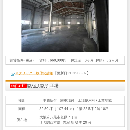
賃貸条件 (税込)
賃料：660,000円 保証金：6ヶ月 解約引：2ヶ月
※クリック→物件の詳細
【更新日:2026-08-07】
6384-13391
工場
物件ｺｰﾄﾞ
種別
事務所付 駐車場付 工場使用可 / 工業地域
面積
32.50 坪（ 107.44 ㎡）
1階:22.5坪 2階:10坪
大阪府八尾市老原７丁目
所在地
ＪＲ関西本線 志紀 駅 徒歩 20 分