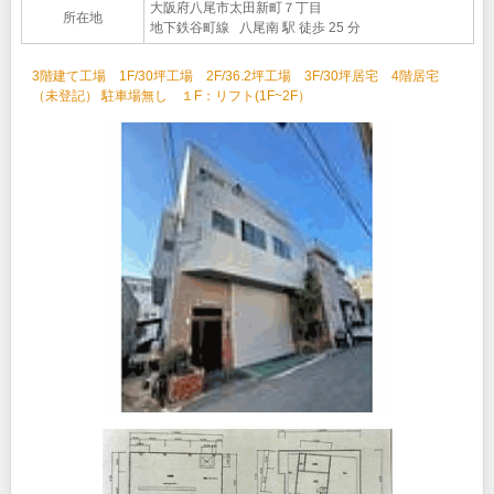
大阪府八尾市太田新町７丁目
所在地
地下鉄谷町線 八尾南 駅 徒歩 25 分
3階建て工場 1F/30坪工場 2F/36.2坪工場 3F/30坪居宅 4階居宅
（未登記） 駐車場無し １F：リフト(1F~2F）