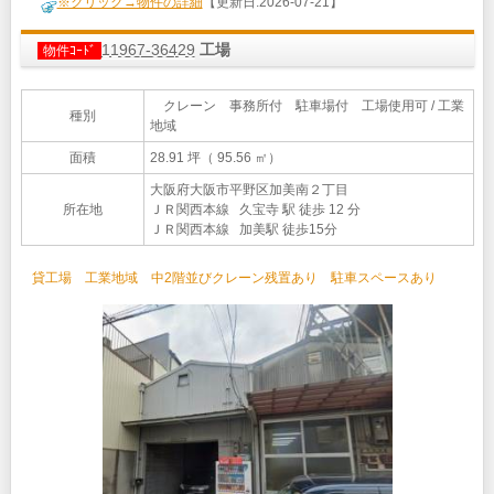
※クリック→物件の詳細
【更新日:2026-07-21】
11967-36429
工場
物件ｺｰﾄﾞ
クレーン 事務所付 駐車場付 工場使用可 / 工業
種別
地域
面積
28.91 坪（ 95.56 ㎡）
大阪府大阪市平野区加美南２丁目
所在地
ＪＲ関西本線 久宝寺 駅 徒歩 12 分
ＪＲ関西本線 加美駅 徒歩15分
貸工場 工業地域 中2階並びクレーン残置あり 駐車スペースあり