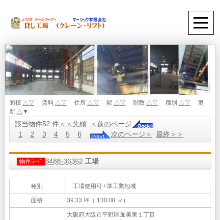
面積
△
▽
賃料
△
▽
住所
△
▽
駅
△
▽
階数
△
▽
種別
△
▽
更
新
△
▼
該当物件52 件
＜＜先頭
＜前のページ
1
2
3
4
5
6
次のページ＞
最終＞＞
8488-36362
工場
物件ｺｰﾄﾞ
種別
工場使用可 / 準工業地域
面積
39.33 坪（ 130.00 ㎡）
大阪府大阪市平野区加美東１丁目