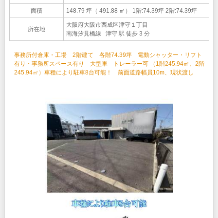
面積
148.79 坪（ 491.88 ㎡）
1階:74.39坪 2階:74.39坪
大阪府大阪市西成区津守１丁目
所在地
南海汐見橋線 津守 駅 徒歩 3 分
事務所付倉庫・工場 2階建て 各階74.39坪 電動シャッター・リフト
有り・事務所スペース有り 大型車 トレーラー可 （1階245.94㎡、2階
245.94㎡）車種により駐車8台可能！ 前面道路幅員10m、現状渡し