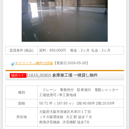
賃貸条件 (税込)
賃料：850,000円 敷金：2ヶ月 礼金：2ヶ月
※クリック→物件の詳細
【更新日:2026-05-26】
11615-35903
倉庫兼工場 一棟貸し物件
物件ｺｰﾄﾞ
クレーン 事務所付 駐車場付 電動シャッター
種別
工場使用可 / 準工業地域
面積
50.71 坪（ 167.65 ㎡）
1階:40.68坪 2階:10.03坪
大阪府大阪市浪速区木津川１丁目
所在地
ＪＲ大阪環状線 大正 駅 徒歩 7 分
南海汐見橋線 汐見橋駅 徒歩7分