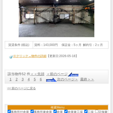
賃貸条件 (税込)
賃料：143,000円 保証金：5ヶ月 解約引：2ヶ月
※クリック→物件の詳細
【更新日:2026-05-18】
該当物件52 件
＜＜先頭
＜前のページ
1
2
3
4
5
6
次のページ＞
最終＞＞
<< 前のページに戻る
検索Menu
事務所付倉庫
事務所兼倉庫
倉庫
倉庫兼工場
工場
店舗兼