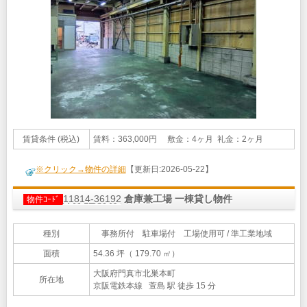
賃貸条件 (税込)
賃料：363,000円 敷金：4ヶ月 礼金：2ヶ月
※クリック→物件の詳細
【更新日:2026-05-22】
11814-36192
倉庫兼工場 一棟貸し物件
物件ｺｰﾄﾞ
種別
事務所付 駐車場付 工場使用可 / 準工業地域
面積
54.36 坪（ 179.70 ㎡）
大阪府門真市北巣本町
所在地
京阪電鉄本線 萱島 駅 徒歩 15 分