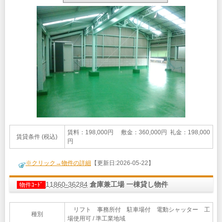
賃料：198,000円 敷金：360,000円 礼金：198,000
賃貸条件 (税込)
円
※クリック→物件の詳細
【更新日:2026-05-22】
11860-36284
倉庫兼工場 一棟貸し物件
物件ｺｰﾄﾞ
リフト 事務所付 駐車場付 電動シャッター 工
種別
場使用可 / 準工業地域