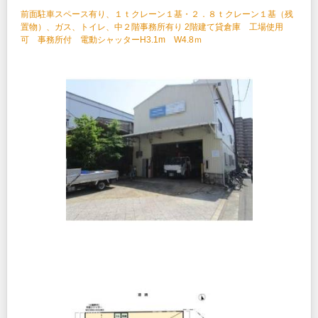
前面駐車スペース有り、１ｔクレーン１基・２．８ｔクレーン１基（残
置物）、ガス、トイレ、中２階事務所有り 2階建て貸倉庫 工場使用
可 事務所付 電動シャッターH3.1m W4.8ｍ