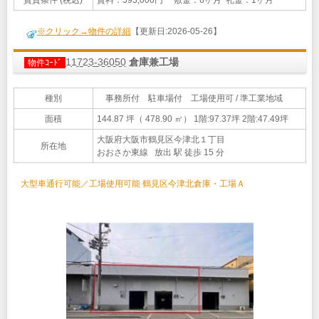
※クリック→物件の詳細
【更新日:2026-05-26】
11723-36050
倉庫兼工場
物件ｺｰﾄﾞ
種別
事務所付 駐車場付 工場使用可 / 準工業地域
面積
144.87 坪（ 478.90 ㎡）
1階:97.37坪 2階:47.49坪
大阪府大阪市鶴見区今津北１丁目
所在地
おおさか東線 放出 駅 徒歩 15 分
大型車通行可能／工場使用可能 鶴見区今津北倉庫・工場Ａ