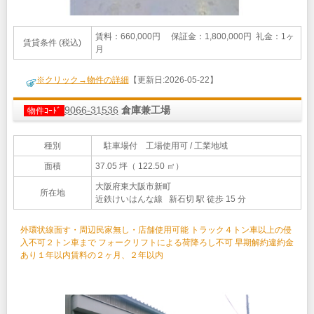
賃料：660,000円 保証金：1,800,000円 礼金：1ヶ
賃貸条件 (税込)
月
※クリック→物件の詳細
【更新日:2026-05-22】
9066-31536
倉庫兼工場
物件ｺｰﾄﾞ
種別
駐車場付 工場使用可 / 工業地域
面積
37.05 坪（ 122.50 ㎡）
大阪府東大阪市新町
所在地
近鉄けいはんな線 新石切 駅 徒歩 15 分
外環状線面す・周辺民家無し・店舗使用可能 トラック４トン車以上の侵
入不可２トン車まで フォークリフトによる荷降ろし不可 早期解約違約金
あり１年以内賃料の２ヶ月、２年以内