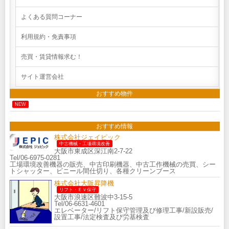
よくある質問コーナー
利用規約・免責事項
売買・賃貸情報求む！
サイト運営会社
おすすめ物件
NEW
おすすめ情報
株式会社ジェイピック
中古機械・工場環境改善
大阪市東成区深江南2-7-22
Tel/06-6975-0281
工場環境改善機器の販売、中古印刷機器、中古工作機械の売買、シー
トシャッター、ビニール間仕切り、各種クリーンブース
株式会社大阪昇降機
リフト・ＥＶ保守
大阪市浪速区難波中3-15-5
Tel/06-6631-4601
エレベーター/リフト保守管理及び修理工事/新設販売/
設置工事/法定検査及び労基検査