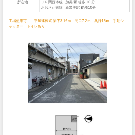
所在地
ＪＲ関西本線 加美 駅 徒歩 10 分
おおさか東線 新加美駅 徒歩10分
工場使用可 平屋連棟式 梁下3.16ｍ 間口7.2ｍ 奥行18ｍ 手動シ
ャッター トイレあり