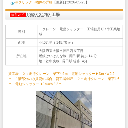
※クリック→物件の詳細
【更新日:2026-05-25】
10583-34253
工場
物件ｺｰﾄﾞ
クレーン 電動シャッター 工場使用可 / 準工業地
種別
域
面積
44.07 坪（ 145.70 ㎡）
大阪府東大阪市長田西５丁目
所在地
近鉄けいはんな線 長田 駅 徒歩 14 分
地下鉄中央線 長田駅 徒歩14分
貸工場 ２ｔ走行クレーン 梁下4.6ｍ 電動シャッターＨ3ｍ×Ｗ2.2
ｍ 1階部分のみ賃貸の場合 貸工場44坪 ２ｔ走行クレーン 梁下4.6
ｍ 電動シャッターＨ3ｍ×Ｗ2.2ｍ