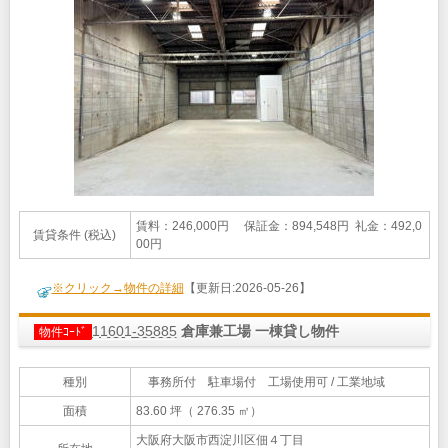
賃料：246,000円 保証金：894,548円 礼金：492,0
賃貸条件 (税込)
00円
※クリック→物件の詳細
【更新日:2026-05-26】
11601-35885
倉庫兼工場 一棟貸し物件
物件ｺｰﾄﾞ
種別
事務所付 駐車場付 工場使用可 / 工業地域
面積
83.60 坪（ 276.35 ㎡）
大阪府大阪市西淀川区佃４丁目