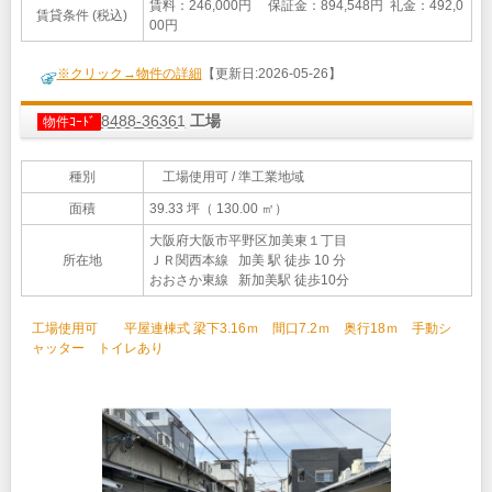
賃料：246,000円 保証金：894,548円 礼金：492,0
賃貸条件 (税込)
00円
※クリック→物件の詳細
【更新日:2026-05-26】
8488-36361
工場
物件ｺｰﾄﾞ
種別
工場使用可 / 準工業地域
面積
39.33 坪（ 130.00 ㎡）
大阪府大阪市平野区加美東１丁目
所在地
ＪＲ関西本線 加美 駅 徒歩 10 分
おおさか東線 新加美駅 徒歩10分
工場使用可 平屋連棟式 梁下3.16ｍ 間口7.2ｍ 奥行18ｍ 手動シ
ャッター トイレあり