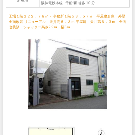
所在地
阪神電鉄本線 千船 駅 徒歩 10 分
工場１階２２２．７８㎡・ 事務所１階５３．５７㎡ 平屋建倉庫 外壁
全面改装 リニューアル 天井高６．３ｍ 平屋建 天井高６．３ｍ 全面
改装済 シャッター高さ2.9ｍ・幅3ｍ