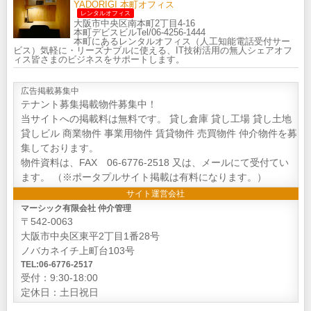
YADORIGI 本町オフィス
レンタルオフィス
大阪市中央区南本町2丁目4-16
本町デビスビルTel/06-4256-1444
本町にあるレンタルオフィス（人工知能電話受付サー
ビス）気軽に・リーズナブルに使える、IT技術活用の無人シェアオフ
ィス皆さまのビジネスをサポートします。
広告掲載募集中
テナント募集掲載物件募集中！
当サイトへの掲載料は無料です。 貸し倉庫 貸し工場 貸し土地
貸しビル 商業物件 事業用物件 賃貸物件 売買物件 仲介物件を募
集しております。
物件資料は、FAX 06-6776-2518 又は、メールにて受付てい
ます。 （※ポータプルサイト掲載は有料になります。）
サイト運営会社
マーシック有限会社 仲介管理
〒542-0063
大阪市中央区東平2丁目1番28号
ノバカネイチ上町台103号
TEL:06-6776-2517
受付：9:30-18:00
定休日：土日祝日