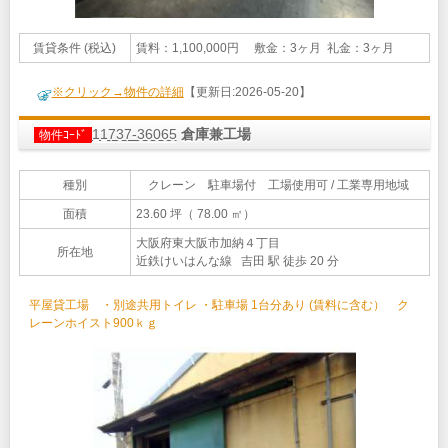
賃貸条件 (税込)
賃料：1,100,000円 敷金：3ヶ月 礼金：3ヶ月
※クリック→物件の詳細
【更新日:2026-05-20】
11737-36065
倉庫兼工場
物件ｺｰﾄﾞ
種別
クレーン 駐車場付 工場使用可 / 工業専用地域
面積
23.60 坪（ 78.00 ㎡）
大阪府東大阪市加納４丁目
所在地
近鉄けいはんな線 吉田 駅 徒歩 20 分
平屋貸工場 ・別途共用トイレ ・駐車場 1台分あり (賃料に含む） ク
レーンホイスト900ｋｇ