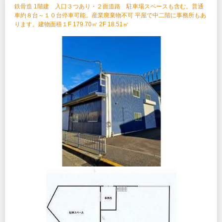
鉄⾻造 1階建 ⼊⼝３つあり・２⾯道路 駐車場スペースも含む。普通
車約８台～１０台停車可能。産業廃棄物不可 平屋で中⼆階に事務所もあ
ります。建物面積１F 179.70㎡ 2F 18.51㎡