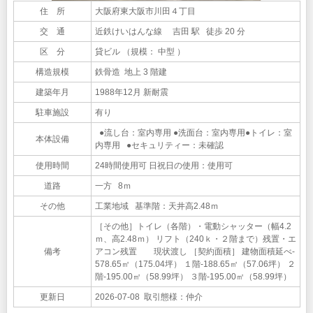
住 所
大阪府東大阪市川田４丁目
交 通
近鉄けいはんな線 吉田 駅 徒歩 20 分
区 分
貸ビル （規模： 中型 ）
構造規模
鉄骨造 地上 3 階建
建築年月
1988年12月 新耐震
駐車施設
有り
●流し台：室内専用 ●洗面台：室内専用●トイレ：室
本体設備
内専用 ●セキュリティー：未確認
使用時間
24時間使用可 日祝日の使用：使用可
道路
一方 8ｍ
その他
工業地域 基準階：天井高2.48ｍ
［その他］トイレ（各階）・電動シャッター（幅4.2
ｍ、高2.48ｍ） リフト（240ｋ・２階まで）残置・エ
備考
アコン残置 現状渡し ［契約面積］ 建物面積延べ-
578.65㎡（175.04坪） １階-188.65㎡（57.06坪） ２
階-195.00㎡（58.99坪） ３階-195.00㎡（58.99坪）
更新日
2026-07-08 取引態様：仲介