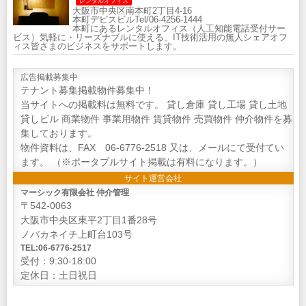
レンタルオフィス
大阪市中央区南本町2丁目4-16
本町デビスビルTel/06-4256-1444
本町にあるレンタルオフィス（人工知能電話受付サー
ビス）気軽に・リーズナブルに使える、IT技術活用の無人シェアオフ
ィス皆さまのビジネスをサポートします。
広告掲載募集中
テナント募集掲載物件募集中！
当サイトへの掲載料は無料です。 貸し倉庫 貸し工場 貸し土地
貸しビル 商業物件 事業用物件 賃貸物件 売買物件 仲介物件を募
集しております。
物件資料は、FAX 06-6776-2518 又は、メールにて受付てい
ます。 （※ポータプルサイト掲載は有料になります。）
サイト運営会社
マーシック有限会社 仲介管理
〒542-0063
大阪市中央区東平2丁目1番28号
ノバカネイチ上町台103号
TEL:06-6776-2517
受付：9:30-18:00
定休日：土日祝日