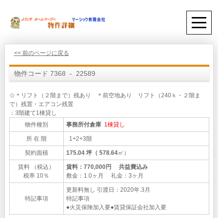
<< 前のページに戻る
物件コード 7368 - 22589
☆＊リフト（２階まで）残あり ＊前空地あり リフト（240ｋ・２階ま
で）残置・エアコン残置
：3階建て1棟貸し
物件種別
事務所付倉庫
1棟貸し
所 在 階
1+2+3階
契約面積
175.04 坪（ 578.64
㎡）
賃料 （税込）
賃料：770,000円 共益費込み
税率 10％
敷金：1.0ヶ月 礼金：3ヶ月
更新料無し
引渡日：2020年.3月
特記事項
特記事項
●火災保険加入要●賃貸保証会社加入要