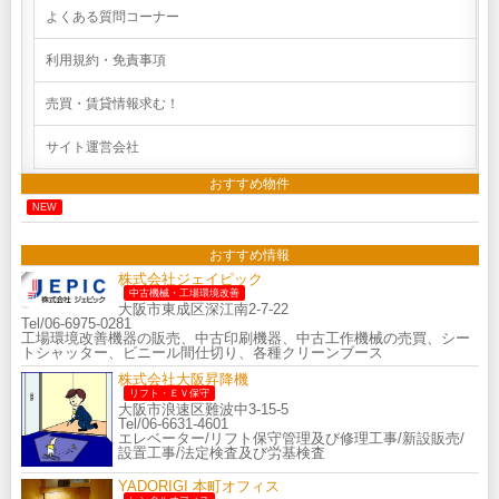
よくある質問コーナー
利用規約・免責事項
売買・賃貸情報求む！
サイト運営会社
おすすめ物件
NEW
おすすめ情報
株式会社ジェイピック
中古機械・工場環境改善
大阪市東成区深江南2-7-22
Tel/06-6975-0281
工場環境改善機器の販売、中古印刷機器、中古工作機械の売買、シー
トシャッター、ビニール間仕切り、各種クリーンブース
株式会社大阪昇降機
リフト・ＥＶ保守
大阪市浪速区難波中3-15-5
Tel/06-6631-4601
エレベーター/リフト保守管理及び修理工事/新設販売/
設置工事/法定検査及び労基検査
YADORIGI 本町オフィス