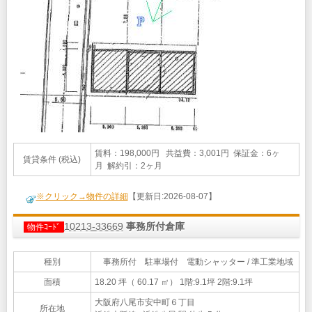
賃料：198,000円 共益費：3,001円 保証金：6ヶ
賃貸条件 (税込)
月 解約引：2ヶ月
※クリック→物件の詳細
【更新日:2026-08-07】
10213-33669
事務所付倉庫
物件ｺｰﾄﾞ
種別
事務所付 駐車場付 電動シャッター / 準工業地域
面積
18.20 坪（ 60.17 ㎡）
1階:9.1坪 2階:9.1坪
大阪府八尾市安中町６丁目
所在地