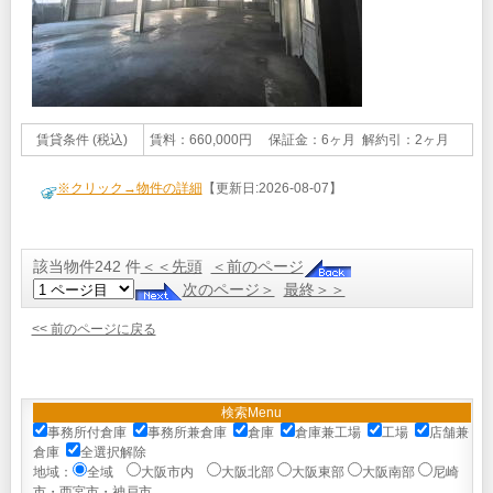
賃貸条件 (税込)
賃料：660,000円 保証金：6ヶ月 解約引：2ヶ月
※クリック→物件の詳細
【更新日:2026-08-07】
該当物件242 件
＜＜先頭
＜前のページ
次のページ＞
最終＞＞
<< 前のページに戻る
検索Menu
事務所付倉庫
事務所兼倉庫
倉庫
倉庫兼工場
工場
店舗兼
倉庫
全選択解除
地域：
全域
大阪市内
大阪北部
大阪東部
大阪南部
尼崎
市・西宮市・神戸市