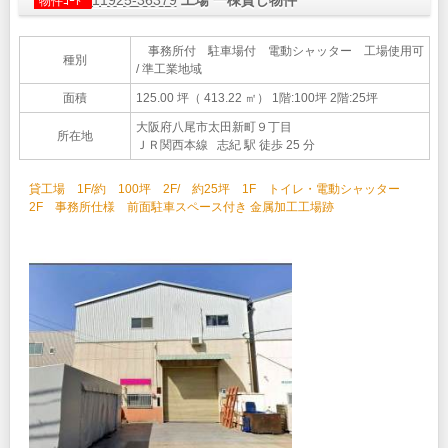
11925-36379
工場 一棟貸し物件
物件ｺｰﾄﾞ
事務所付 駐車場付 電動シャッター 工場使用可
種別
/ 準工業地域
面積
125.00 坪（ 413.22 ㎡）
1階:100坪 2階:25坪
大阪府八尾市太田新町９丁目
所在地
ＪＲ関西本線 志紀 駅 徒歩 25 分
貸工場 1F/約 100坪 2F/ 約25坪 1F トイレ・電動シャッター
2F 事務所仕様 前面駐車スペース付き 金属加工工場跡