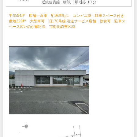
近鉄信貴線 服部川 駅 徒歩 10 分
平屋/54坪 店舗・倉庫 配送基地に コンビニ跡 駐車スペース付き
敷地229坪 大型車可 旧170号線 沿道サービス店舗 飲食可 駐車ス
ペース広いのが藤区長 市街化調整区域