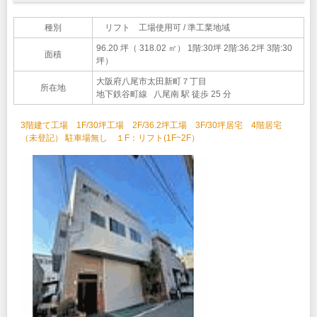
種別
リフト 工場使用可 / 準工業地域
96.20 坪（ 318.02 ㎡）
1階:30坪 2階:36.2坪 3階:30
面積
坪）
大阪府八尾市太田新町７丁目
所在地
地下鉄谷町線 八尾南 駅 徒歩 25 分
3階建て工場 1F/30坪工場 2F/36.2坪工場 3F/30坪居宅 4階居宅
（未登記） 駐車場無し １F：リフト(1F~2F）