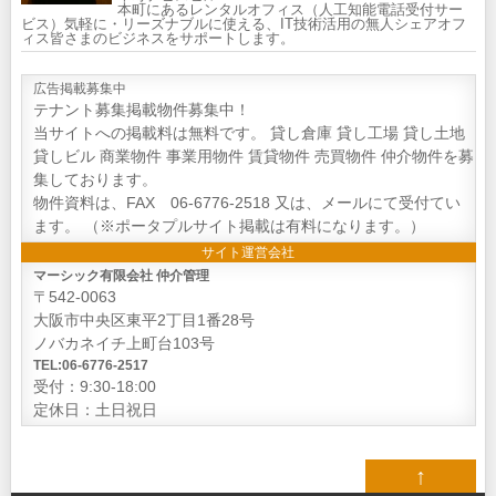
本町にあるレンタルオフィス（人工知能電話受付サー
ビス）気軽に・リーズナブルに使える、IT技術活用の無人シェアオフ
ィス皆さまのビジネスをサポートします。
広告掲載募集中
テナント募集掲載物件募集中！
当サイトへの掲載料は無料です。 貸し倉庫 貸し工場 貸し土地
貸しビル 商業物件 事業用物件 賃貸物件 売買物件 仲介物件を募
集しております。
物件資料は、FAX 06-6776-2518 又は、メールにて受付てい
ます。 （※ポータプルサイト掲載は有料になります。）
サイト運営会社
マーシック有限会社 仲介管理
〒542-0063
大阪市中央区東平2丁目1番28号
ノバカネイチ上町台103号
TEL:06-6776-2517
受付：9:30-18:00
定休日：土日祝日
↑