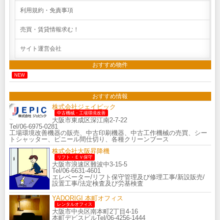
利用規約・免責事項
売買・賃貸情報求む！
サイト運営会社
おすすめ物件
NEW
おすすめ情報
株式会社ジェイピック
中古機械・工場環境改善
大阪市東成区深江南2-7-22
Tel/06-6975-0281
工場環境改善機器の販売、中古印刷機器、中古工作機械の売買、シー
トシャッター、ビニール間仕切り、各種クリーンブース
株式会社大阪昇降機
リフト・ＥＶ保守
大阪市浪速区難波中3-15-5
Tel/06-6631-4601
エレベーター/リフト保守管理及び修理工事/新設販売/
設置工事/法定検査及び労基検査
YADORIGI 本町オフィス
レンタルオフィス
大阪市中央区南本町2丁目4-16
本町デビスビルTel/06-4256-1444