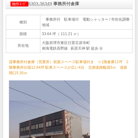
6303-36349
事務所付倉庫
物件ｺｰﾄﾞ
事務所付 駐車場付 電動シャッター / 市街化調整
種別
地域
面積
33.64 坪（ 111.21 ㎡）
大阪府堺市東区日置荘原寺町
所在地
南海電鉄高野線 萩原天神 駅 徒歩 分
貸事務所付倉庫（営業所）前面スペース駐車場付き ☆1階倉庫11坪 2
階事務所仕様12.64坪 駐車スペースが広い4台 北側道路幅員5ｍ 道路
間口5.35ｍ