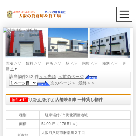
面積
△
▽
賃料
△
▽
住所
△
▽
駅
△
▽
階数
△
▽
種別
△
▽
更
新
△
▼
該当物件242 件
＜＜先頭
＜前のページ
次のページ＞
最終＞＞
11054-35017
店舗兼倉庫 一棟貸し物件
物件ｺｰﾄﾞ
種別
駐車場付 / 市街化調整地域
面積
54.00 坪（ 178.51 ㎡）
大阪府八尾市服部川２丁目
所在地