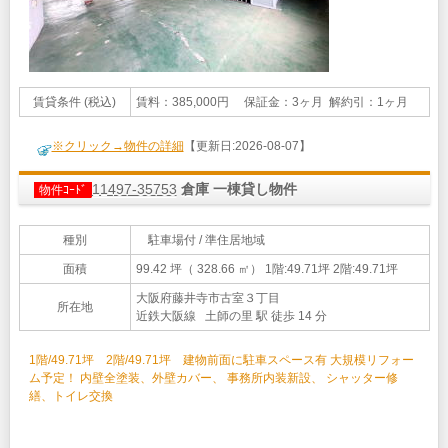
賃貸条件 (税込)
賃料：385,000円 保証金：3ヶ月 解約引：1ヶ月
※クリック→物件の詳細
【更新日:2026-08-07】
11497-35753
倉庫 一棟貸し物件
物件ｺｰﾄﾞ
種別
駐車場付 / 準住居地域
面積
99.42 坪（ 328.66 ㎡）
1階:49.71坪 2階:49.71坪
大阪府藤井寺市古室３丁目
所在地
近鉄大阪線 土師の里 駅 徒歩 14 分
1階/49.71坪 2階/49.71坪 建物前面に駐車スペース有 大規模リフォー
ム予定！ 内壁全塗装、外壁カバー、 事務所内装新設、 シャッター修
繕、トイレ交換