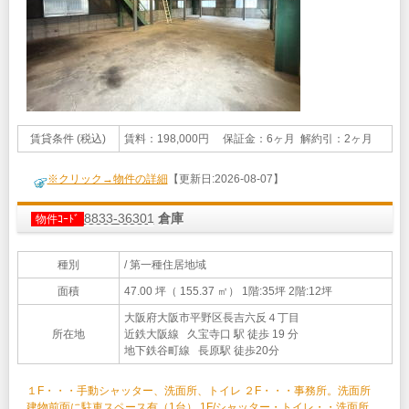
賃貸条件 (税込)
賃料：198,000円 保証金：6ヶ月 解約引：2ヶ月
※クリック→物件の詳細
【更新日:2026-08-07】
8833-36301
倉庫
物件ｺｰﾄﾞ
種別
/ 第一種住居地域
面積
47.00 坪（ 155.37 ㎡）
1階:35坪 2階:12坪
大阪府大阪市平野区長吉六反４丁目
所在地
近鉄大阪線 久宝寺口 駅 徒歩 19 分
地下鉄谷町線 長原駅 徒歩20分
１F・・・手動シャッター、洗面所、トイレ ２F・・・事務所。洗面所
建物前面に駐車スペース有（1台） 1F/シャッター・トイレ・・洗面所