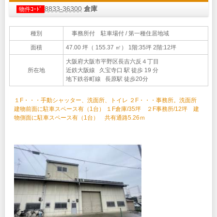
8833-36300
倉庫
物件ｺｰﾄﾞ
種別
事務所付 駐車場付 / 第一種住居地域
面積
47.00 坪（ 155.37 ㎡）
1階:35坪 2階:12坪
大阪府大阪市平野区長吉六反４丁目
所在地
近鉄大阪線 久宝寺口 駅 徒歩 19 分
地下鉄谷町線 長原駅 徒歩20分
１F・・・手動シャッター、洗面所、トイレ ２F・・・事務所。洗面所
建物前面に駐車スペース有（1台） １F倉庫/35坪 ２F事務所/12坪 建
物側面に駐車スペース有（1台） 共有通路5.26ｍ