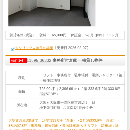
賃貸条件 (税込)
賃料：165,000円 保証金：6ヶ月 解約引：3ヶ月
※クリック→物件の詳細
【更新日:2026-08-07】
11895-36332
事務所付倉庫 一棟貸し物件
物件ｺｰﾄﾞ
リフト 事務所付 駐車場付 電動シャッター / 第
種別
一種住居地域
725.00 坪（ 2,396.69 ㎡）
1階:333.6坪 2階:333.6坪
面積
3階:57.8坪）
大阪府大阪市平野区長吉川辺３丁目
所在地
地下鉄谷町線 八尾南 駅 徒歩 6 分
大型貸倉庫3階建て 1F/約333.6坪（倉庫）・2Ｆ/約333.6坪（倉庫）・
3F/約57.8坪（事務所）建物前面・裏面駐車場あり リフト 駐車場：建