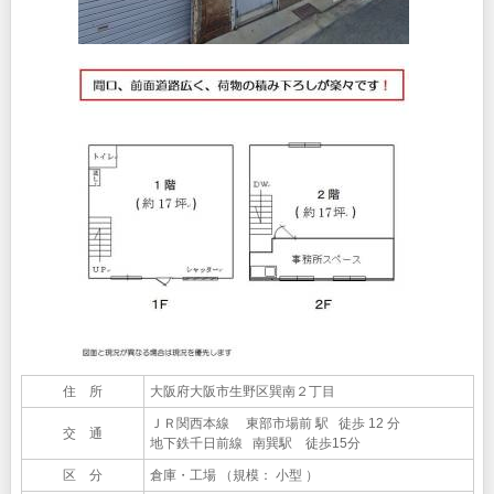
住 所
大阪府大阪市生野区巽南２丁目
ＪＲ関西本線 東部市場前 駅 徒歩 12 分
交 通
地下鉄千日前線 南巽駅 徒歩15分
区 分
倉庫・工場 （規模： 小型 ）