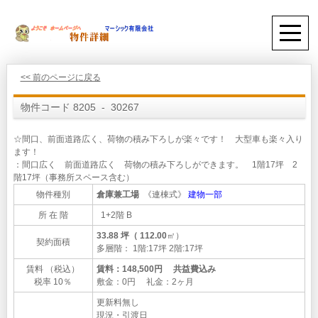
<< 前のページに戻る
物件コード 8205 - 30267
☆間口、前面道路広く、荷物の積み下ろしが楽々です！ 大型車も楽々入り
ます！
：間口広く 前面道路広く 荷物の積み下ろしができます。 1階17坪 2
階17坪（事務所スペース含む）
物件種別
倉庫兼工場
《連棟式》
建物一部
所 在 階
1+2階 B
33.88 坪（ 112.00
㎡）
契約面積
多層階： 1階:17坪 2階:17坪
賃料 （税込）
賃料：148,500円 共益費込み
税率 10％
敷金：0円 礼金：2ヶ月
更新料無し
現況・引渡日