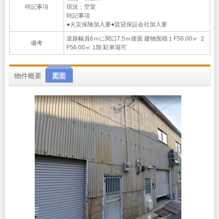
特記事項
現況：空室
特記事項
●火災保険加入要●賃貸保証会社加入要
道路幅員6ｍに間口7.5ｍ接面 建物面積１F56.00㎡ ２
備考
F56.00㎡ 1階 駐車場可
物件概要
図面