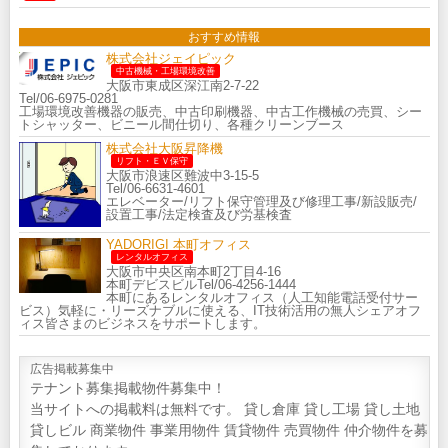
おすすめ情報
株式会社ジェイピック
中古機械・工場環境改善
大阪市東成区深江南2-7-22
Tel/06-6975-0281
工場環境改善機器の販売、中古印刷機器、中古工作機械の売買、シー
トシャッター、ビニール間仕切り、各種クリーンブース
株式会社大阪昇降機
リフト・ＥＶ保守
大阪市浪速区難波中3-15-5
Tel/06-6631-4601
エレベーター/リフト保守管理及び修理工事/新設販売/
設置工事/法定検査及び労基検査
YADORIGI 本町オフィス
レンタルオフィス
大阪市中央区南本町2丁目4-16
本町デビスビルTel/06-4256-1444
本町にあるレンタルオフィス（人工知能電話受付サー
ビス）気軽に・リーズナブルに使える、IT技術活用の無人シェアオフ
ィス皆さまのビジネスをサポートします。
広告掲載募集中
テナント募集掲載物件募集中！
当サイトへの掲載料は無料です。 貸し倉庫 貸し工場 貸し土地
貸しビル 商業物件 事業用物件 賃貸物件 売買物件 仲介物件を募