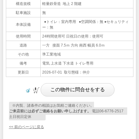
構造規模
軽量鉄骨造 地上 2 階建
駐車施設
無
●トイレ：室内専用 ●空調関係：無 ●セキュリティ
本体設備
ー：無
使用時間
24時間使用可 日祝日の使用：使用可
道路
一方 接面 7.5ｍ 方向 南西 幅員 6.0ｍ
その他
準工業地域
備考
電気 上水道 下水道 トイレ専用
更新日
2026-07-01 取引態様：仲介
※内覧、諸条件の相談はお気軽ご連絡ください。
ご来店前には必ずご連絡をお願い申し上げます。
電話06-6776-2517
土日祝日定休
<< 前のページに戻る