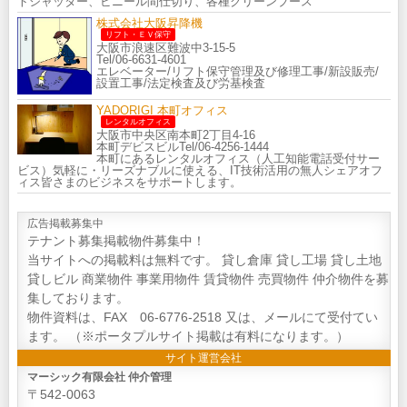
トシャッター、ビニール間仕切り、各種クリーンブース
株式会社大阪昇降機
リフト・ＥＶ保守
大阪市浪速区難波中3-15-5
Tel/06-6631-4601
エレベーター/リフト保守管理及び修理工事/新設販売/
設置工事/法定検査及び労基検査
YADORIGI 本町オフィス
レンタルオフィス
大阪市中央区南本町2丁目4-16
本町デビスビルTel/06-4256-1444
本町にあるレンタルオフィス（人工知能電話受付サー
ビス）気軽に・リーズナブルに使える、IT技術活用の無人シェアオフ
ィス皆さまのビジネスをサポートします。
広告掲載募集中
テナント募集掲載物件募集中！
当サイトへの掲載料は無料です。 貸し倉庫 貸し工場 貸し土地
貸しビル 商業物件 事業用物件 賃貸物件 売買物件 仲介物件を募
集しております。
物件資料は、FAX 06-6776-2518 又は、メールにて受付てい
ます。 （※ポータプルサイト掲載は有料になります。）
サイト運営会社
マーシック有限会社 仲介管理
〒542-0063