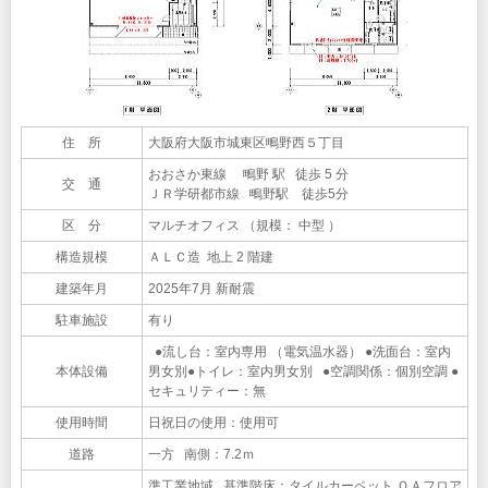
住 所
大阪府大阪市城東区鴫野西５丁目
おおさか東線 鴫野 駅 徒歩 5 分
交 通
ＪＲ学研都市線 鴫野駅 徒歩5分
区 分
マルチオフィス （規模： 中型 ）
構造規模
ＡＬＣ造 地上 2 階建
建築年月
2025年7月 新耐震
駐車施設
有り
●流し台：室内専用 （電気温水器） ●洗面台：室内
本体設備
男女別●トイレ：室内男女別 ●空調関係：個別空調 ●
セキュリティー：無
使用時間
日祝日の使用：使用可
道路
一方 南側：7.2ｍ
準工業地域 基準階床：タイルカーペット ＯＡフロア