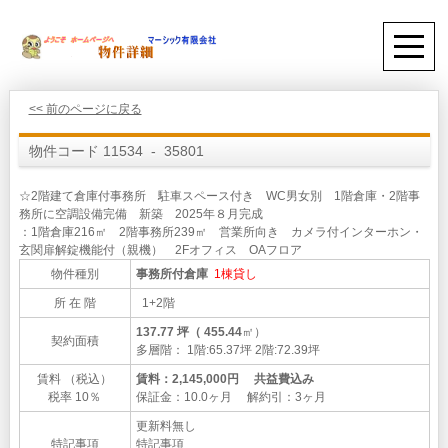
<< 前のページに戻る
物件コード 11534 - 35801
☆2階建て倉庫付事務所 駐車スペース付き WC男女別 1階倉庫・2階事
務所に空調設備完備 新築 2025年８月完成
：1階倉庫216㎡ 2階事務所239㎡ 営業所向き カメラ付インターホン・
玄関扉解錠機能付（親機） 2Fオフィス OAフロア
物件種別
事務所付倉庫
1棟貸し
所 在 階
1+2階
137.77 坪（ 455.44
㎡）
契約面積
多層階： 1階:65.37坪 2階:72.39坪
賃料 （税込）
賃料：2,145,000円 共益費込み
税率 10％
保証金：10.0ヶ月 解約引：3ヶ月
更新料無し
特記事項
特記事項