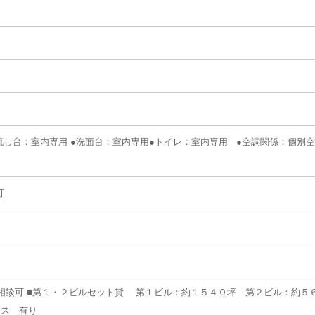
 ●流し台：室内専用 ●洗面台：室内専用●トイレ：室内専用 ●空調関係：個別空
可
件相談可 ■第１・２ビルセット貸 第１ビル：約１５４０坪 第２ビル：約５６
ース 有り