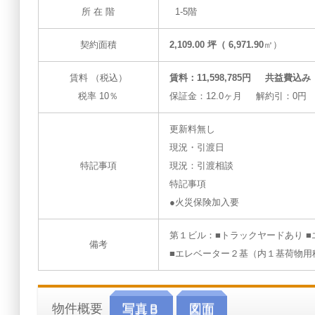
所 在 階
1-5階
契約面積
2,109.00 坪（ 6,971.90
㎡）
賃料 （税込）
賃料：11,598,785円 共益費込み
税率 10％
保証金：12.0ヶ月 解約引：0円
更新料無し
現況・引渡日
特記事項
現況：引渡相談
特記事項
●火災保険加入要
第１ビル：■トラックヤードあり 
備考
■エレベーター２基（内１基荷物用
物件概要
写真Ｂ
図面