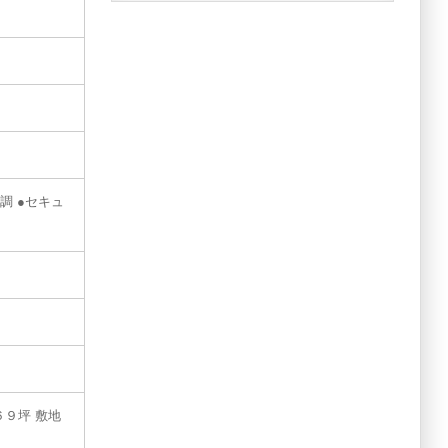
調 ●セキュ
９坪 敷地