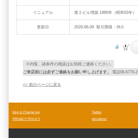
リニュアル
第２ビル増築:1980年（昭和55年
更新日
2026-06-09 取引態様：仲介
※内覧、諸条件の相談はお気軽ご連絡ください。
ご来店前には必ずご連絡をお願い申し上げます。
電話06-67
<< 前のページに戻る
blog & Change log
Twitter
PRIVACY POLICY
disclaimer