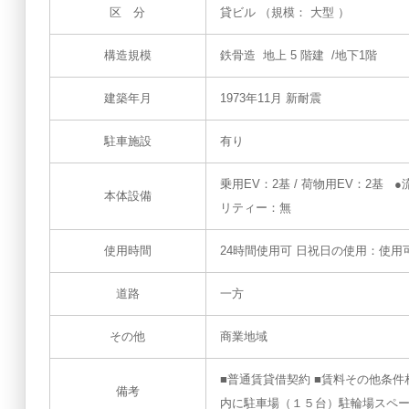
区 分
貸ビル （規模： 大型 ）
構造規模
鉄骨造 地上 5 階建 /地下1階
建築年月
1973年11月 新耐震
駐車施設
有り
乗用EV：2基 / 荷物用EV：2基
本体設備
リティー：無
使用時間
24時間使用可 日祝日の使用：使用
道路
一方
その他
商業地域
■普通賃貸借契約 ■賃料その他条
備考
内に駐車場（１５台）駐輪場スペ