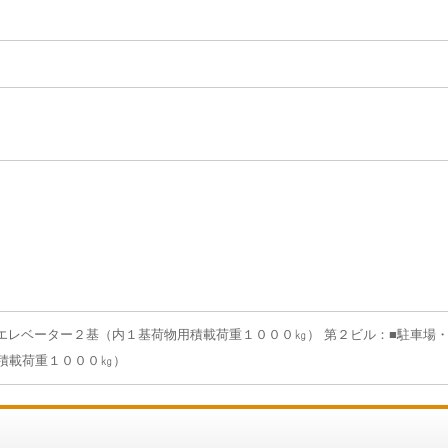
■エレベーター２基（内１基荷物用積載荷重１０００㎏） 第２ビル：■駐車場
積載荷重１０００㎏）