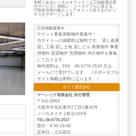
本町にあるレンタルオフィス（人工知能電話受
付サービス）気軽に・リーズナブルに使える、
IT技術活用の無人シェアオフィス皆さまのビジ
ネスをサポートします。
広告掲載募集中
テナント募集掲載物件募集中！
当サイトへの掲載料は無料です。 貸し倉庫
貸し工場 貸し土地 貸しビル 商業物件 事業
用物件 賃貸物件 売買物件 仲介物件を募集
しております。
物件資料は、FAX 06-6776-2518 又は、
メールにて受付ています。 （※ポータプル
サイト掲載は有料になります。）
サイト運営会社
マーシック有限会社 仲介管理
〒542-0063
大阪市中央区東平2丁目1番28号
ノバカネイチ上町台103号
TEL:06-6776-2517
受付：9:30-18:00
定休日：土日祝日