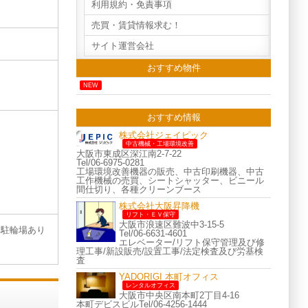
利用規約・免責事項
売買・賃貸情報求む！
サイト運営会社
おすすめ物件
NEW
おすすめ情報
株式会社ジェイピック
中古機械・工場環境改善
大阪市東成区深江南2-7-22
Tel/06-6975-0281
工場環境改善機器の販売、中古印刷機器、中古
工作機械の売買、シートシャッター、ビニール
間仕切り、各種クリーンブース
株式会社大阪昇降機
リフト・ＥＶ保守
大阪市浪速区難波中3-15-5
・駐輪場あり
Tel/06-6631-4601
エレベーター/リフト保守管理及び修
理工事/新設販売/設置工事/法定検査及び労基検
査
YADORIGI 本町オフィス
レンタルオフィス
大阪市中央区南本町2丁目4-16
本町デビスビルTel/06-4256-1444