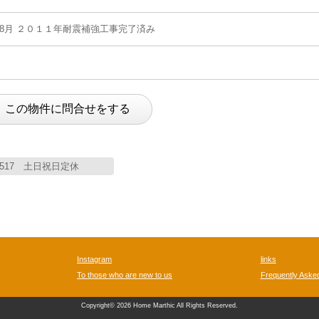
） 8月 ２０１１年耐震補強工事完了済み
76-2517 土日祝日定休
Instagram
links
To those who are new to us
Frequently Aske
Copyright© 2026 Home Marthic
All Rights Reserved.