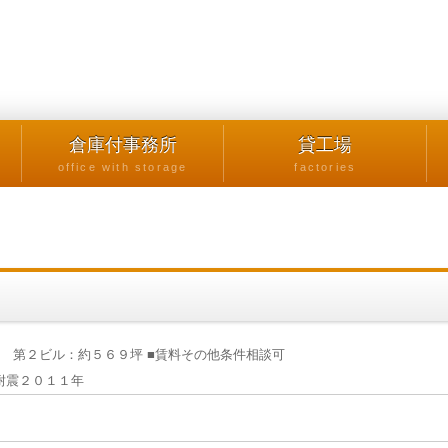
倉庫付事務所
貸工場
office with storage
factories
 第２ビル：約５６９坪 ■賃料その他条件相談可
耐震２０１１年