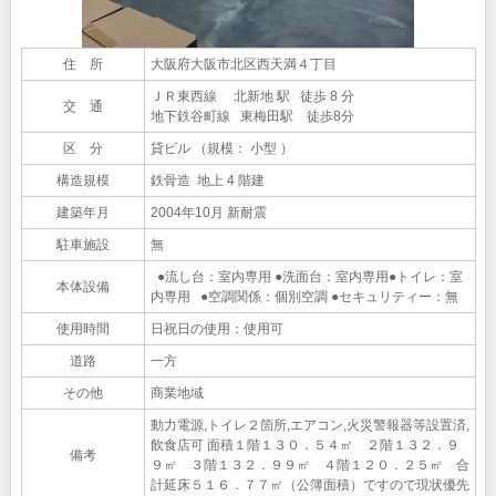
住 所
大阪府大阪市北区西天満４丁目
ＪＲ東西線 北新地 駅 徒歩 8 分
交 通
地下鉄谷町線 東梅田駅 徒歩8分
区 分
貸ビル （規模： 小型 ）
構造規模
鉄骨造 地上 4 階建
建築年月
2004年10月 新耐震
駐車施設
無
●流し台：室内専用 ●洗面台：室内専用●トイレ：室
本体設備
内専用 ●空調関係：個別空調 ●セキュリティー：無
使用時間
日祝日の使用：使用可
道路
一方
その他
商業地域
動力電源,トイレ２箇所,エアコン,火災警報器等設置済,
飲食店可 面積１階１３０．５４㎡ ２階１３２．９
備考
９㎡ ３階１３２．９９㎡ ４階１２０．２５㎡ 合
計延床５１６．７７㎡（公簿面積）ですので現状優先