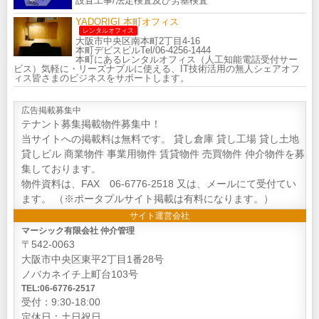
設置工事/法定検査及び労基検査
YADORIGI 本町オフィス
レンタルオフィス
大阪市中央区南本町2丁目4-16
本町デビスビルTel/06-4256-1444
本町にあるレンタルオフィス（人工知能電話受付サー
ビス）気軽に・リーズナブルに使える、IT技術活用の無人シェアオフ
ィス皆さまのビジネスをサポートします。
広告掲載募集中
テナント募集掲載物件募集中！
当サイトへの掲載料は無料です。 貸し倉庫 貸し工場 貸し土地
貸しビル 商業物件 事業用物件 賃貸物件 売買物件 仲介物件を募
集しております。
物件資料は、FAX 06-6776-2518 又は、メールにて受付てい
ます。 （※ポータプルサイト掲載は有料になります。）
サイト運営会社
マーシック有限会社 仲介管理
〒542-0063
大阪市中央区東平2丁目1番28号
ノバカネイチ上町台103号
TEL:06-6776-2517
受付：9:30-18:00
定休日：土日祝日