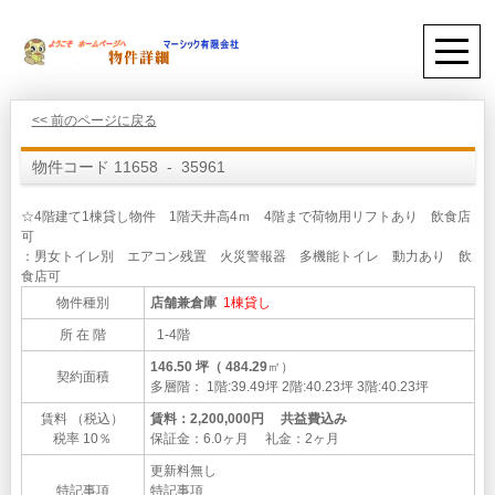
<< 前のページに戻る
物件コード 11658 - 35961
☆4階建て1棟貸し物件 1階天井高4ｍ 4階まで荷物用リフトあり 飲食店
可
：男女トイレ別 エアコン残置 火災警報器 多機能トイレ 動力あり 飲
食店可
物件種別
店舗兼倉庫
1棟貸し
所 在 階
1-4階
146.50 坪（ 484.29
㎡）
契約面積
多層階： 1階:39.49坪 2階:40.23坪 3階:40.23坪
賃料 （税込）
賃料：2,200,000円 共益費込み
税率 10％
保証金：6.0ヶ月 礼金：2ヶ月
更新料無し
特記事項
特記事項