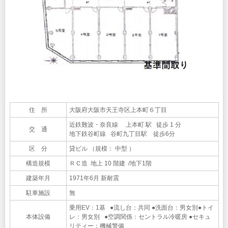
住 所
大阪府大阪市天王寺区上本町６丁目
近鉄難波・奈良線 上本町 駅 徒歩 1 分
交 通
地下鉄谷町線 谷町九丁目駅 徒歩6分
区 分
貸ビル （規模： 中型 ）
構造規模
ＲＣ造 地上 10 階建 /地下1階
建築年月
1971年6月 新耐震
駐車施設
無
乗用EV：1基 ●流し台：共同 ●洗面台：男女別●トイ
本体設備
レ：男女別 ●空調関係：セントラル冷暖房 ●セキュ
リティー：機械警備