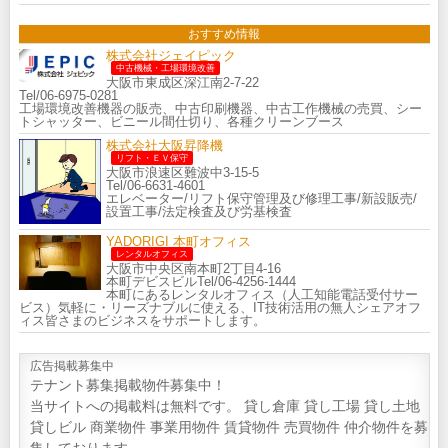
おすすめ情報
株式会社ジェイピック
中古機械・工場環境改善
大阪市東成区深江南2-7-22
Tel/06-6975-0281
工場環境改善機器の販売、中古印刷機器、中古工作機械の売買、シー
トシャッター、ビニール間仕切り、各種クリーンブース
株式会社大阪昇降機
リフト・ＥＶ保守
大阪市浪速区難波中3-15-5
Tel/06-6631-4601
エレベーター/リフト保守管理及び修理工事/新設販売/
設置工事/法定検査及び労基検査
YADORIGI 本町オフィス
レンタルオフィス
大阪市中央区南本町2丁目4-16
本町デビスビルTel/06-4256-1444
本町にあるレンタルオフィス（人工知能電話受付サー
ビス）気軽に・リーズナブルに使える、IT技術活用の無人シェアオフ
ィス皆さまのビジネスをサポートします。
広告掲載募集中
テナント募集掲載物件募集中！
当サイトへの掲載料は無料です。 貸し倉庫 貸し工場 貸し土地
貸しビル 商業物件 事業用物件 賃貸物件 売買物件 仲介物件を募