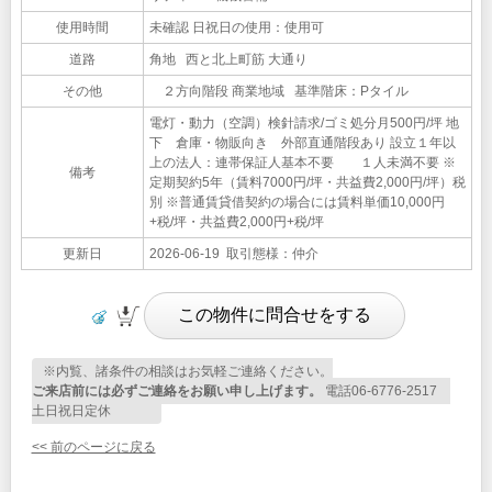
使用時間
未確認 日祝日の使用：使用可
道路
角地 西と北上町筋 大通り
その他
２方向階段 商業地域 基準階床：Pタイル
電灯・動力（空調）検針請求/ゴミ処分月500円/坪 地
下 倉庫・物販向き 外部直通階段あり 設立１年以
上の法人：連帯保証人基本不要 １人未満不要 ※
備考
定期契約5年（賃料7000円/坪・共益費2,000円/坪）税
別 ※普通賃貸借契約の場合には賃料単価10,000円
+税/坪・共益費2,000円+税/坪
更新日
2026-06-19 取引態様：仲介
※内覧、諸条件の相談はお気軽ご連絡ください。
ご来店前には必ずご連絡をお願い申し上げます。
電話06-6776-2517
土日祝日定休
<< 前のページに戻る