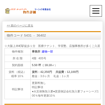
<< 前のページに戻る
物件コード 5431 - 36402
☆大阪上本町駅徒歩１分 医療テナント、学習塾、店舗事務所が多くご入居
物件種別
事務所
建物一部
所 在 階
4階 405号
契約面積
5.50 坪（ 18.18
㎡）
賃料 （税込）
賃料：42,350円 共益費：12,100円
税率 10％
敷金：3.0ヶ月 礼金：1ヶ月
更新料無し
特記事項
特記事項
●火災保険加入要●賃貸保証会社加入要フォーシーズ1
00％毎年更新10％