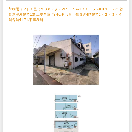
荷物用リフト１基（９００ｋｇ）Ｗ１．１ｍ×Ｄ１．５ｍ×Ｈ１．２ｍ 鉄
骨造平屋建て1階 工場倉庫 79.46坪 /台 鉄骨造4階建て1・２・３・４
階各階41.71坪 事務所