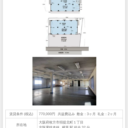
賃貸条件 (税込)
770,000円 共益費込み 敷金：3ヶ月 礼金：2ヶ月
大阪府枚方市招提北町１丁目
所在地
京阪電鉄本線 樟葉 駅 徒歩 32 分