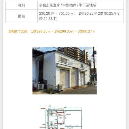
種別
事務所兼倉庫
/ 中型物件 / 準工業地域
230.20 坪（ 761.00 ㎡）
1階:90.25坪 2階:90.25坪 3
面積
階:24.28坪）
3階建て倉庫 1階298.35㎡・2階298.35㎡・3階80.27㎡