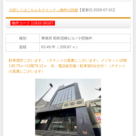
※詳しくはこちらをクリック→物件の詳細
【更新日:2026-07-01】
物件コード 11810-36187
種別
事務所 昭和尼崎ビル
/ 小型物件
面積
63.49 坪（ 209.87 ㎡）
駐車場空ございます。（テナントの真裏にございます） メゾネット10階
130.75㎡+11階79.12㎡ 光・電話線完備！駐車場3台分付！（テナント
の真裏にございます）