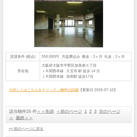
賃貸条件 (税込)
550,000円 共益費込み 敷金：2ヶ月 礼金：2ヶ月
大阪府大阪市平野区加美南５丁目
所在地
ＪＲ関西本線 久宝寺 駅 徒歩 14 分
ＪＲ関西本線 加美駅 徒歩17分
※詳しくはこちらをクリック→物件の詳細
【更新日:2026-07-10】
該当物件25 件
＜＜先頭
＜前のページ
1
2
3
次のページ
＞
最終＞＞
<< 前のページに戻る