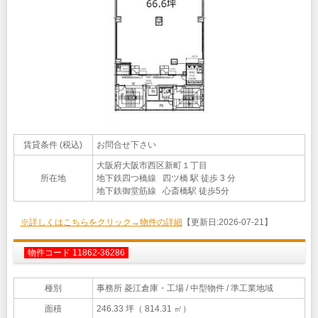
賃貸条件 (税込)
お問合せ下さい
大阪府大阪市西区新町１丁目
所在地
地下鉄四つ橋線 四ツ橋 駅 徒歩 3 分
地下鉄御堂筋線 心斎橋駅 徒歩5分
※詳しくはこちらをクリック→物件の詳細
【更新日:2026-07-21】
物件コード 11862-36286
種別
事務所 菱江倉庫・工場
/ 中型物件 / 準工業地域
面積
246.33 坪（ 814.31 ㎡）