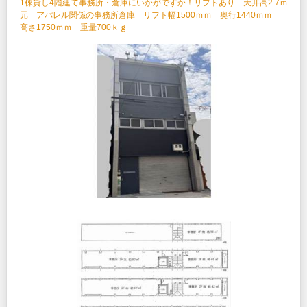
1棟貸し4階建て事務所・倉庫にいかがですか！リフトあり 天井高2.7ｍ
元 アパレル関係の事務所倉庫 リフト幅1500ｍｍ 奥行1440ｍｍ
高さ1750ｍｍ 重量700ｋｇ