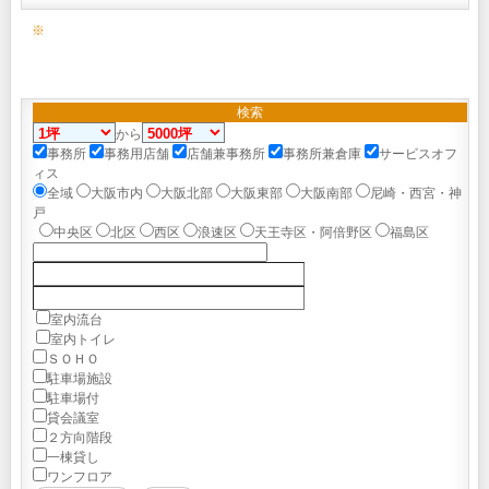
※
検索
から
事務所
事務用店舗
店舗兼事務所
事務所兼倉庫
サービスオフ
ィス
全域
大阪市内
大阪北部
大阪東部
大阪南部
尼崎・西宮・神
戸
中央区
北区
西区
浪速区
天王寺区・阿倍野区
福島区
室内流台
室内トイレ
ＳＯＨＯ
駐車場施設
駐車場付
貸会議室
２方向階段
一棟貸し
ワンフロア