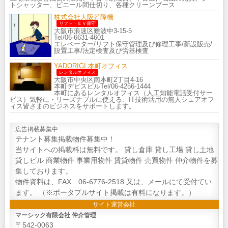
トシャッター、ビニール間仕切り、各種クリーンブース
株式会社大阪昇降機
リフト・ＥＶ保守
大阪市浪速区難波中3-15-5
Tel/06-6631-4601
エレベーター/リフト保守管理及び修理工事/新設販売/
設置工事/法定検査及び労基検査
YADORIGI 本町オフィス
レンタルオフィス
大阪市中央区南本町2丁目4-16
本町デビスビルTel/06-4256-1444
本町にあるレンタルオフィス（人工知能電話受付サー
ビス）気軽に・リーズナブルに使える、IT技術活用の無人シェアオフ
ィス皆さまのビジネスをサポートします。
広告掲載募集中
テナント募集掲載物件募集中！
当サイトへの掲載料は無料です。 貸し倉庫 貸し工場 貸し土地
貸しビル 商業物件 事業用物件 賃貸物件 売買物件 仲介物件を募
集しております。
物件資料は、FAX 06-6776-2518 又は、メールにて受付てい
ます。 （※ポータプルサイト掲載は有料になります。）
サイト運営会社
マーシック有限会社 仲介管理
〒542-0063