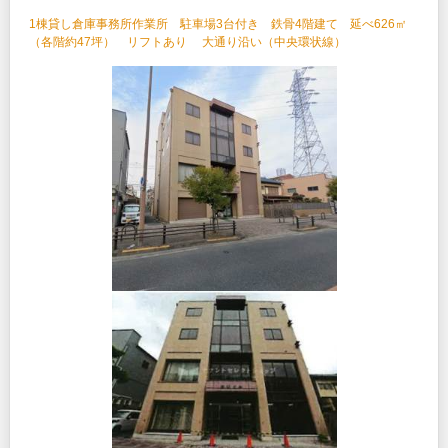
1棟貸し倉庫事務所作業所 駐車場3台付き 鉄骨4階建て 延べ626㎡
（各階約47坪） リフトあり 大通り沿い（中央環状線）