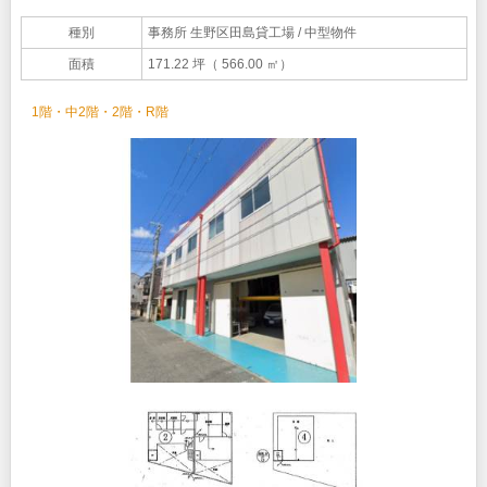
種別
事務所 生野区田島貸工場
/ 中型物件
面積
171.22 坪（ 566.00 ㎡）
1階・中2階・2階・R階