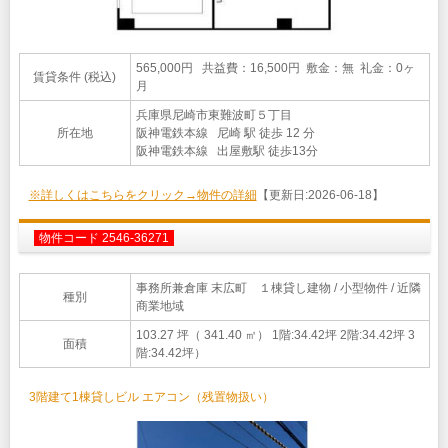
565,000円 共益費：16,500円 敷金：無 礼金：0ヶ
賃貸条件 (税込)
月
兵庫県尼崎市東難波町５丁目
所在地
阪神電鉄本線 尼崎 駅 徒歩 12 分
阪神電鉄本線 出屋敷駅 徒歩13分
※詳しくはこちらをクリック→物件の詳細
【更新日:2026-06-18】
物件コード 2546-36271
事務所兼倉庫 末広町 １棟貸し建物
/ 小型物件 / 近隣
種別
商業地域
103.27 坪（ 341.40 ㎡）
1階:34.42坪 2階:34.42坪 3
面積
階:34.42坪）
3階建て1棟貸しビル エアコン（残置物扱い）