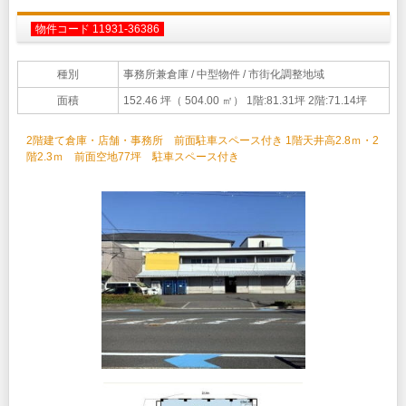
物件コード 11931-36386
種別
事務所兼倉庫
/ 中型物件 / 市街化調整地域
面積
152.46 坪（ 504.00 ㎡）
1階:81.31坪 2階:71.14坪
2階建て倉庫・店舗・事務所 前面駐車スペース付き 1階天井高2.8ｍ・2
階2.3ｍ 前面空地77坪 駐車スペース付き