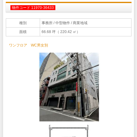
物件コード 11970-36433
種別
事務所
/ 中型物件 / 商業地域
面積
66.68 坪（ 220.42 ㎡）
ワンフロア WC男女別