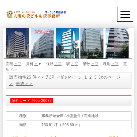
面積
△
▽
賃料
△
▼ 住所
△
▽
駅
△
▽
階数
△
▽
種別
△
▽
更
新
△
▽
該当物件25 件
＜＜先頭
＜前のページ
1
2
3
次のページ
＞
最終＞＞
物件コード 7905-26072
種別
事務所兼倉庫
/ 小型物件 / 商業地域
面積
153.91 坪（ 508.80 ㎡）