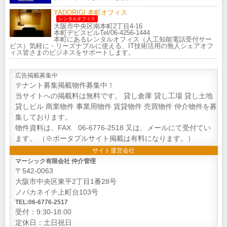
YADORIGI 本町オフィス
レンタルオフィス
大阪市中央区南本町2丁目4-16
本町デビスビルTel/06-4256-1444
本町にあるレンタルオフィス（人工知能電話受付サー
ビス）気軽に・リーズナブルに使える、IT技術活用の無人シェアオフ
ィス皆さまのビジネスをサポートします。
広告掲載募集中
テナント募集掲載物件募集中！
当サイトへの掲載料は無料です。 貸し倉庫 貸し工場 貸し土地
貸しビル 商業物件 事業用物件 賃貸物件 売買物件 仲介物件を募
集しております。
物件資料は、FAX 06-6776-2518 又は、メールにて受付てい
ます。 （※ポータプルサイト掲載は有料になります。）
サイト運営会社
マーシック有限会社 仲介管理
〒542-0063
大阪市中央区東平2丁目1番28号
ノバカネイチ上町台103号
TEL:06-6776-2517
受付：9:30-18:00
定休日：土日祝日