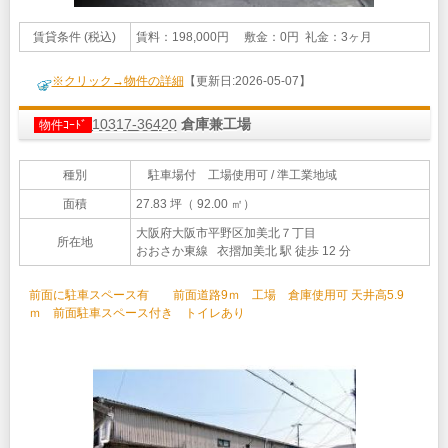
賃貸条件 (税込)
賃料：198,000円 敷金：0円 礼金：3ヶ月
※クリック→物件の詳細
【更新日:2026-05-07】
10317-36420
倉庫兼工場
物件ｺｰﾄﾞ
種別
駐車場付 工場使用可 / 準工業地域
面積
27.83 坪（ 92.00 ㎡）
大阪府大阪市平野区加美北７丁目
所在地
おおさか東線 衣摺加美北 駅 徒歩 12 分
前面に駐車スペース有 前面道路9ｍ 工場 倉庫使用可 天井高5.9
ｍ 前面駐車スペース付き トイレあり