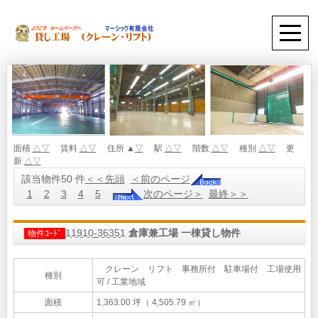
面積
△
▽
賃料
△
▽
住所 ▲
▽
駅
△
▽
階数
△
▽
種別
△
▽
更
新
△
▽
該当物件50 件
＜＜先頭
＜前のページ
1
2
3
4
5
次のページ＞
最終＞＞
11910-36351
倉庫兼工場 一棟貸し物件
物件ｺｰﾄﾞ
クレーン リフト 事務所付 駐車場付 工場使用
種別
可 / 工業地域
面積
1,363.00 坪（ 4,505.79 ㎡）