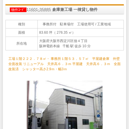
11601-35885
倉庫兼工場 一棟貸し物件
物件ｺｰﾄﾞ
種別
事務所付 駐車場付 工場使用可 / 工業地域
面積
83.60 坪（ 276.35 ㎡）
大阪府大阪市西淀川区佃４丁目
所在地
阪神電鉄本線 千船 駅 徒歩 10 分
工場１階２２２．７８㎡・ 事務所１階５３．５７㎡ 平屋建倉庫 外壁
全面改装 リニューアル 天井高６．３ｍ 平屋建 天井高６．３ｍ 全面
改装済 シャッター高さ2.9ｍ・幅3ｍ