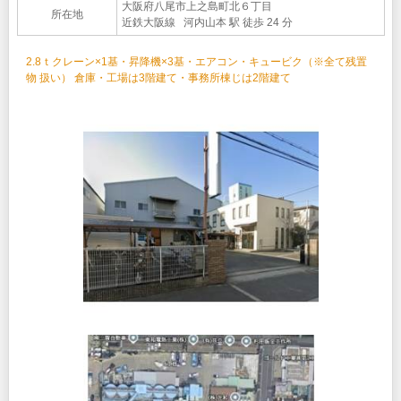
大阪府八尾市上之島町北６丁目
所在地
近鉄大阪線 河内山本 駅 徒歩 24 分
2.8ｔクレーン×1基・昇降機×3基・エアコン・キュービク（※全て残置
物 扱い） 倉庫・工場は3階建て・事務所棟じは2階建て