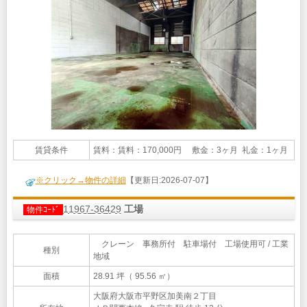
賃貸条件
賃料：賃料：170,000円 敷金：3ヶ月 礼金：1ヶ月
※クリック→物件の詳細
【更新日:2026-07-07】
11967-36429
工場
物件ｺｰﾄﾞ
クレーン 事務所付 駐車場付 工場使用可 / 工業
種別
地域
面積
28.91 坪（ 95.56 ㎡）
大阪府大阪市平野区加美南２丁目