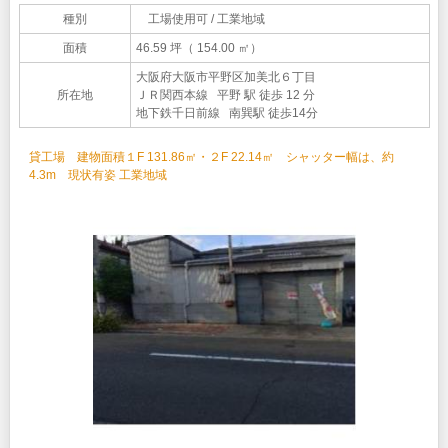
種別
工場使用可 / 工業地域
面積
46.59 坪（ 154.00 ㎡）
大阪府大阪市平野区加美北６丁目
所在地
ＪＲ関西本線 平野 駅 徒歩 12 分
地下鉄千日前線 南巽駅 徒歩14分
貸工場 建物面積１F 131.86㎡・２F 22.14㎡ シャッター幅は、約
4.3m 現状有姿 工業地域