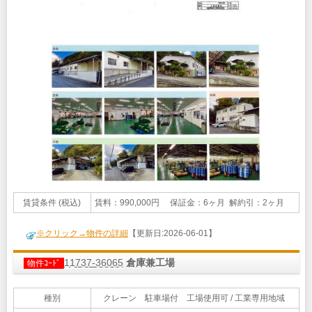
賃貸条件 (税込)
賃料：990,000円 保証金：6ヶ月 解約引：2ヶ月
※クリック→物件の詳細
【更新日:2026-06-01】
11737-36065
倉庫兼工場
物件ｺｰﾄﾞ
種別
クレーン 駐車場付 工場使用可 / 工業専用地域