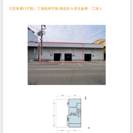
大型車通行可能／工場使用可能 鶴見区今津北倉庫・工場Ａ