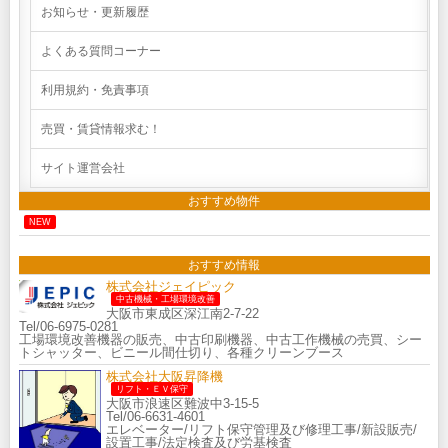
お知らせ・更新履歴
よくある質問コーナー
利用規約・免責事項
売買・賃貸情報求む！
サイト運営会社
おすすめ物件
NEW
おすすめ情報
株式会社ジェイピック
中古機械・工場環境改善
大阪市東成区深江南2-7-22
Tel/06-6975-0281
工場環境改善機器の販売、中古印刷機器、中古工作機械の売買、シー
トシャッター、ビニール間仕切り、各種クリーンブース
株式会社大阪昇降機
リフト・ＥＶ保守
大阪市浪速区難波中3-15-5
Tel/06-6631-4601
エレベーター/リフト保守管理及び修理工事/新設販売/
設置工事/法定検査及び労基検査