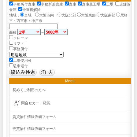
事務所付倉庫
事務所兼倉庫
倉庫
倉庫兼工場
工場
店舗兼
倉庫
全選択解除
地域：
全域
大阪市内
大阪北部
大阪東部
大阪南部
尼崎
市・西宮市・神戸市
面積:
～
クレーン
リフト
事務所付
工場使用可
駐車場付
Menu
初めてご利用の方へ
問合せカート確認
賃貸物件情報依頼フォーム
売買物件情報依頼フォーム