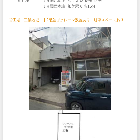
所在地
ＪＲ関西本線 久宝寺 駅 徒歩 12 分
ＪＲ関西本線 加美駅 徒歩15分
貸工場 工業地域 中2階並びクレーン残置あり 駐車スペースあり