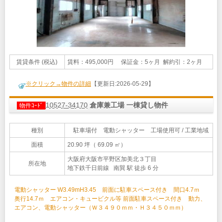
賃貸条件 (税込)
賃料：495,000円 保証金：5ヶ月 解約引：2ヶ月
※クリック→物件の詳細
【更新日:2026-05-29】
10527-34170
倉庫兼工場 一棟貸し物件
物件ｺｰﾄﾞ
種別
駐車場付 電動シャッター 工場使用可 / 工業地域
面積
20.90 坪（ 69.09 ㎡）
大阪府大阪市平野区加美北３丁目
所在地
地下鉄千日前線 南巽 駅 徒歩 6 分
電動シャッター W3.49mH3.45 前面に駐車スペース付き 間口4.7ｍ
奥行14.7ｍ エアコン・キュービクル等 前面駐車スペース付き 動力、
エアコン、電動シャッター（Ｗ３４９０ｍｍ・Ｈ３４５０ｍｍ）