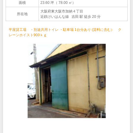
面積
23.60 坪（ 78.00 ㎡）
大阪府東大阪市加納４丁目
所在地
近鉄けいはんな線 吉田 駅 徒歩 20 分
平屋貸工場 ・別途共用トイレ ・駐車場 1台分あり (賃料に含む） ク
レーンホイスト900ｋｇ