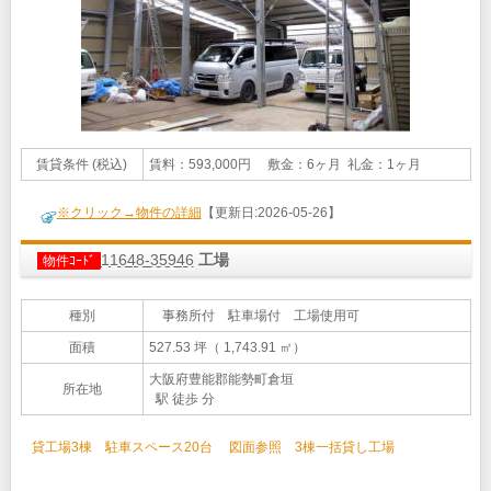
賃貸条件 (税込)
賃料：593,000円 敷金：6ヶ月 礼金：1ヶ月
※クリック→物件の詳細
【更新日:2026-05-26】
11648-35946
工場
物件ｺｰﾄﾞ
種別
事務所付 駐車場付 工場使用可
面積
527.53 坪（ 1,743.91 ㎡）
大阪府豊能郡能勢町倉垣
所在地
駅 徒歩 分
貸工場3棟 駐車スペース20台 図面参照 3棟一括貸し工場