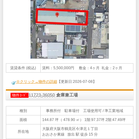
賃貸条件 (税込)
賃料：5,500,000円 敷金：4ヶ月 礼金：2ヶ月
※クリック→物件の詳細
【更新日:2026-07-08】
11723-36050
倉庫兼工場
物件ｺｰﾄﾞ
種別
事務所付 駐車場付 工場使用可 / 準工業地域
面積
144.87 坪（ 478.90 ㎡）
1階:97.37坪 2階:47.49坪
大阪府大阪市鶴見区今津北１丁目
所在地
おおさか東線 放出 駅 徒歩 15 分