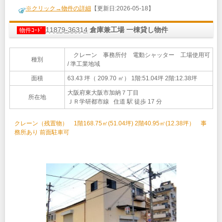
※クリック→物件の詳細
【更新日:2026-05-18】
11879-36314
倉庫兼工場 一棟貸し物件
物件ｺｰﾄﾞ
クレーン 事務所付 電動シャッター 工場使用可
種別
/ 準工業地域
面積
63.43 坪（ 209.70 ㎡）
1階:51.04坪 2階:12.38坪
大阪府東大阪市加納７丁目
所在地
ＪＲ学研都市線 住道 駅 徒歩 17 分
クレーン（残置物） 1階168.75㎡(51.04坪) 2階40.95㎡(12.38坪） 事
務所あり 前面駐車可