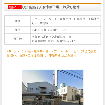
11910-36351
倉庫兼工場 一棟貸し物件
物件ｺｰﾄﾞ
クレーン リフト 事務所付 駐車場付 工場使用
種別
可 / 工業地域
面積
1,363.00 坪（ 4,505.79 ㎡）
大阪府八尾市上之島町北６丁目
所在地
近鉄大阪線 河内山本 駅 徒歩 24 分
2.8ｔクレーン×1基・昇降機×3基・エアコン・キュービク（※全て残置
物 扱い） 倉庫・工場は3階建て・事務所棟じは2階建て