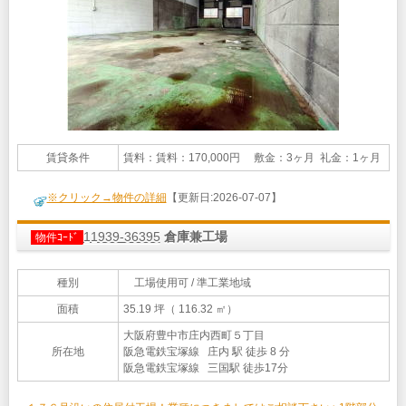
賃貸条件
賃料：賃料：170,000円 敷金：3ヶ月 礼金：1ヶ月
※クリック→物件の詳細
【更新日:2026-07-07】
11939-36395
倉庫兼工場
物件ｺｰﾄﾞ
種別
工場使用可 / 準工業地域
面積
35.19 坪（ 116.32 ㎡）
大阪府豊中市庄内西町５丁目
所在地
阪急電鉄宝塚線 庄内 駅 徒歩 8 分
阪急電鉄宝塚線 三国駅 徒歩17分