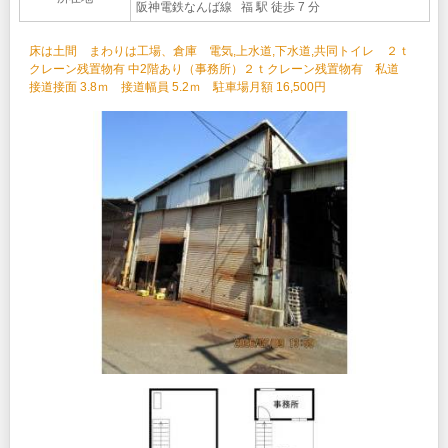
阪神電鉄なんば線 福 駅 徒歩 7 分
床は土間 まわりは工場、倉庫 電気,上水道,下水道,共同トイレ ２ｔ
クレーン残置物有 中2階あり（事務所）２ｔクレーン残置物有 私道
接道接面 3.8ｍ 接道幅員 5.2ｍ 駐車場月額 16,500円