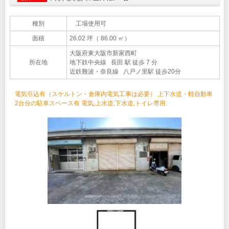
種別
工場使用可
面積
26.02 坪（ 86.00 ㎡）
大阪府東大阪市新家西町
所在地
地下鉄中央線 長田 駅 徒歩 7 分
近鉄難波・奈良線 八戸ノ里駅 徒歩20分
電気引込有（スケルトン・倉庫内電気工事は必要） 上下水道・軽自動車
2台分の駐車スペース有 電気,上水道,下水道,トイレ専用