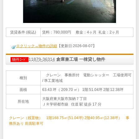
賃貸条件 (税込)
賃料：780,000円 敷金：4ヶ月 礼金：2ヶ月
※クリック→物件の詳細
【更新日:2026-08-07】
11879-36314
倉庫兼工場 一棟貸し物件
物件ｺｰﾄﾞ
クレーン 事務所付 電動シャッター 工場使用可
種別
/ 準工業地域
面積
63.43 坪（ 209.70 ㎡）
1階:51.04坪 2階:12.38坪
大阪府東大阪市加納７丁目
所在地
ＪＲ学研都市線 住道 駅 徒歩 17 分
クレーン（残置物） 1階168.75㎡(51.04坪) 2階40.95㎡(12.38坪） 事
務所あり 前面駐車可