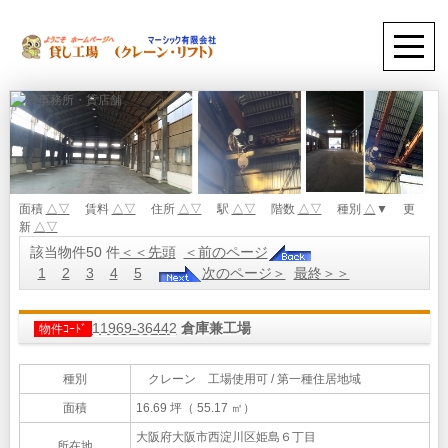
面積
△
▽
賃料
△
▽
住所
△
▽
駅
△
▽
階数
△
▽
種別
△
▼ 更
新
△
▽
該当物件50 件
＜＜先頭
＜前のページ
1
2
3
4
5
次のページ＞
最終＞＞
11969-36442
倉庫兼工場
物件ｺｰﾄﾞ
種別
クレーン 工場使用可 / 第一種住居地域
面積
16.69 坪（ 55.17 ㎡）
大阪府大阪市西淀川区姫島６丁目
所在地