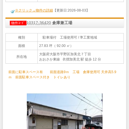
※クリック→物件の詳細
【更新日:2026-08-03】
10317-36420
倉庫兼工場
物件ｺｰﾄﾞ
種別
駐車場付 工場使用可 / 準工業地域
面積
27.83 坪（ 92.00 ㎡）
大阪府大阪市平野区加美北７丁目
所在地
おおさか東線 衣摺加美北 駅 徒歩 12 分
前面に駐車スペース有 前面道路9ｍ 工場 倉庫使用可 天井高5.9
ｍ 前面駐車スペース付き トイレあり