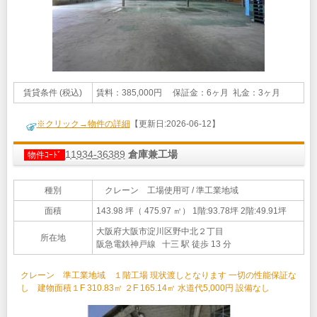
賃貸条件 (税込)
賃料：385,000円 保証金：6ヶ月 礼金：3ヶ月
※クリック→物件の詳細
【更新日:2026-06-12】
11934-36389
倉庫兼工場
物件ｺｰﾄﾞ
種別
クレーン 工場使用可 / 準工業地域
面積
143.98 坪（ 475.97 ㎡）
1階:93.78坪 2階:49.91坪
大阪府大阪市淀川区野中北２丁目
所在地
阪急電鉄神戸線 十三 駅 徒歩 13 分
クレーン 準工業地域 １階工場 現状渡しとなります 一切の性能保証な
し 建物面積１F 310.83㎡ ２F 165.14㎡ 水道代5,000円 設備なし