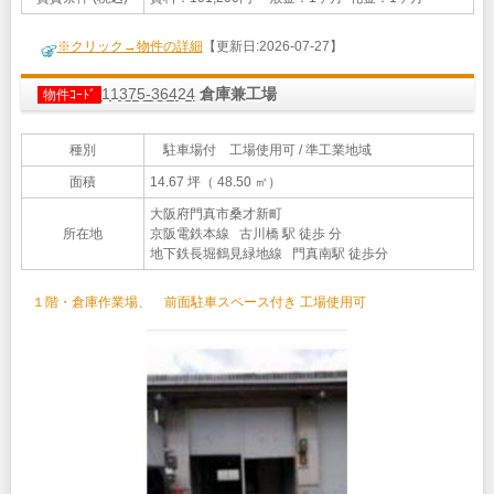
※クリック→物件の詳細
【更新日:2026-07-27】
11375-36424
倉庫兼工場
物件ｺｰﾄﾞ
種別
駐車場付 工場使用可 / 準工業地域
面積
14.67 坪（ 48.50 ㎡）
大阪府門真市桑才新町
所在地
京阪電鉄本線 古川橋 駅 徒歩 分
地下鉄長堀鶴見緑地線 門真南駅 徒歩分
１階・倉庫作業場、 前面駐車スペース付き 工場使用可