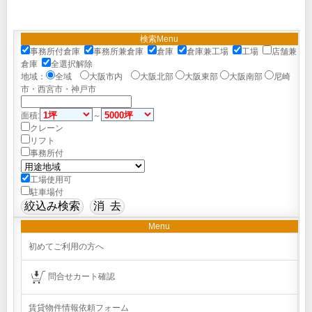
検索Menu
事務所付倉庫
事務所兼倉庫
倉庫
倉庫兼工場
工場
店舗兼
倉庫
全選択解除
地域：
全域
大阪市内
大阪北部
大阪東部
大阪南部
尼崎
市・西宮市・神戸市
面積:
～
クレーン
リフト
事務所付
工場使用可
駐車場付
Menu
初めてご利用の方へ
問合せカート確認
賃貸物件情報依頼フォーム