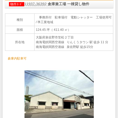
11937-36392
倉庫兼工場 一棟貸し物件
物件ｺｰﾄﾞ
事務所付 駐車場付 電動シャッター 工場使用可
種別
/ 準工業地域
面積
124.45 坪（ 411.40 ㎡）
大阪府泉佐野市笠松２丁目
所在地
南海電鉄関西空港線 りんくうタウン 駅 徒歩 11 分
南海電鉄関西空港線 泉佐野駅 徒歩15分
倉庫内駐車可