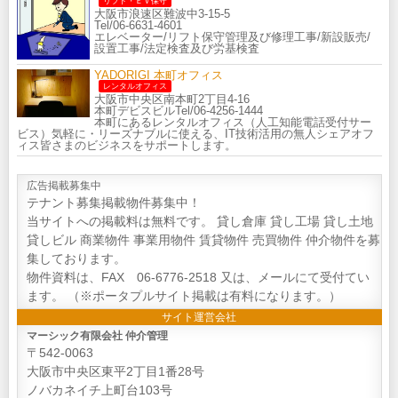
リフト・ＥＶ保守
大阪市浪速区難波中3-15-5
Tel/06-6631-4601
エレベーター/リフト保守管理及び修理工事/新設販売/
設置工事/法定検査及び労基検査
YADORIGI 本町オフィス
レンタルオフィス
大阪市中央区南本町2丁目4-16
本町デビスビルTel/06-4256-1444
本町にあるレンタルオフィス（人工知能電話受付サー
ビス）気軽に・リーズナブルに使える、IT技術活用の無人シェアオフ
ィス皆さまのビジネスをサポートします。
広告掲載募集中
テナント募集掲載物件募集中！
当サイトへの掲載料は無料です。 貸し倉庫 貸し工場 貸し土地
貸しビル 商業物件 事業用物件 賃貸物件 売買物件 仲介物件を募
集しております。
物件資料は、FAX 06-6776-2518 又は、メールにて受付てい
ます。 （※ポータプルサイト掲載は有料になります。）
サイト運営会社
マーシック有限会社 仲介管理
〒542-0063
大阪市中央区東平2丁目1番28号
ノバカネイチ上町台103号