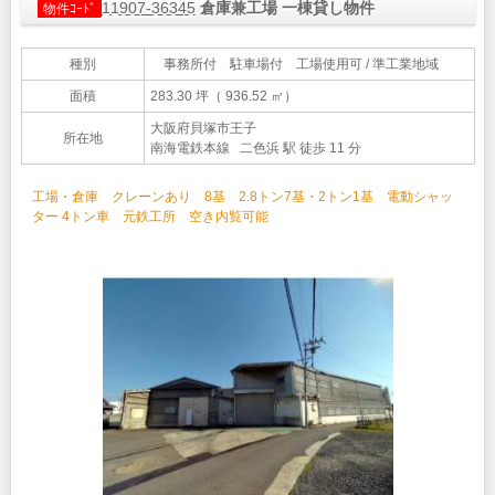
11907-36345
倉庫兼工場 一棟貸し物件
物件ｺｰﾄﾞ
種別
事務所付 駐車場付 工場使用可 / 準工業地域
面積
283.30 坪（ 936.52 ㎡）
大阪府貝塚市王子
所在地
南海電鉄本線 二色浜 駅 徒歩 11 分
工場・倉庫 クレーンあり 8基 2.8トン7基・2トン1基 電動シャッ
ター 4トン車 元鉄工所 空き内覧可能